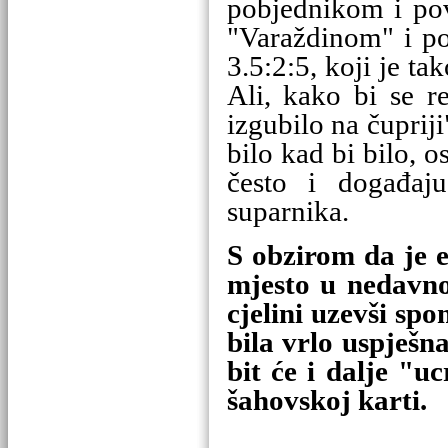
pobjednikom i pov
"Varaždinom" i po
3.5:2:5, koji je ta
Ali, kako bi se r
izgubilo na čupriji
bilo kad bi bilo, 
često i događaju
suparnika.
S obzirom da je 
mjesto u nedavn
cjelini uzevši sp
bila vrlo uspješn
bit će i dalje "
šahovskoj karti.