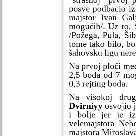
posve podbacio iz
majstor Ivan Gal
mogućih/. Uz to, 
/Požega, Pula, Ši
tome tako bilo, bo
šahovsku ligu nerea
Na prvoj ploči me
2,5 boda od 7 mog
0,3 rejting boda.
Na visokoj dru
Dvirniyy
osvojio j
i bolje jer je iz
velemajstora Neb
majstora Miroslava 