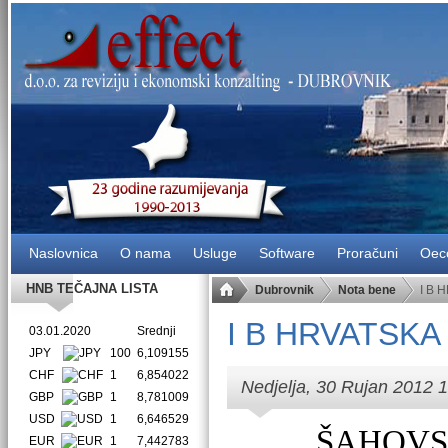
Naslovnica
O nama
Usluge
Software
Proračuni
Oec
HNB TEČAJNA LISTA
Dubrovnik
Nota bene
I B 
I B HRVATSKA
03.01.2020
Srednji
JPY
100
6,109155
CHF
1
6,854022
Nedjelja, 30 Rujan 2012 
GBP
1
8,781009
USD
1
6,646529
ŠAHOVS
EUR
1
7,442783