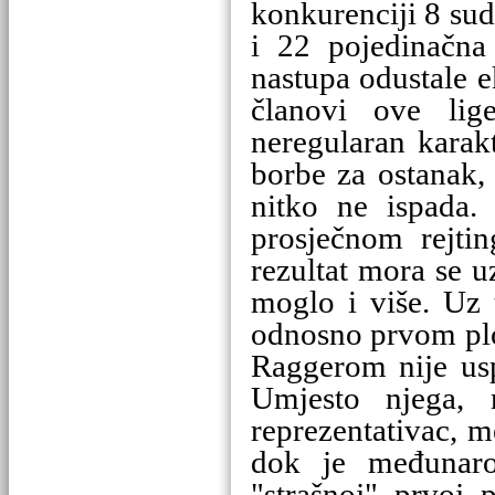
konkurenciji 8 su
i 22 pojedinačna
nastupa odustale e
članovi ove lige
neregularan karakt
borbe za ostanak,
nitko ne ispada
prosječnom rejti
rezultat mora se u
moglo i više. Uz 
odnosno prvom pl
Raggerom nije usp
Umjesto njega, n
reprezentativac, 
dok je međunaro
"strašnoj" prvoj 