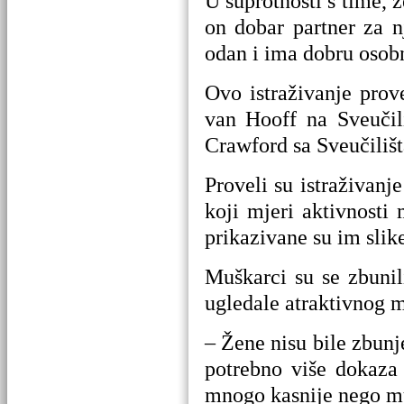
U suprotnosti s time, 
on dobar partner za n
odan i ima dobru osob
Ovo istraživanje prov
van Hooff na Sveučil
Crawford sa Sveučilišt
Proveli su istraživanj
koji mjeri aktivnosti
prikazivane su im slik
Muškarci su se zbunili
ugledale atraktivnog 
– Žene nisu bile zbun
potrebno više dokaza
mnogo kasnije nego mu