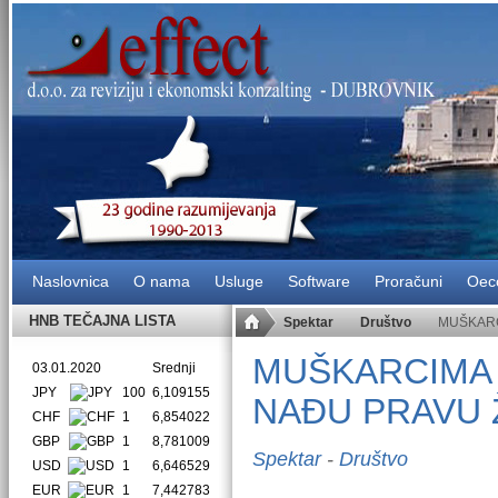
Naslovnica
O nama
Usluge
Software
Proračuni
Oec
HNB TEČAJNA LISTA
Spektar
Društvo
MUŠKARC
MUŠKARCIMA 
03.01.2020
Srednji
JPY
100
6,109155
NAĐU PRAVU 
CHF
1
6,854022
GBP
1
8,781009
Spektar
-
Društvo
USD
1
6,646529
EUR
1
7,442783