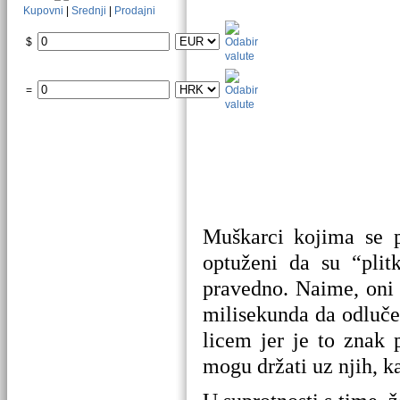
Kupovni
|
Srednji
|
Prodajni
$
=
Muškarci kojima se p
optuženi da su “plit
pravedno. Naime, oni 
milisekunda da odluče 
licem jer je to znak 
mogu držati uz njih, k