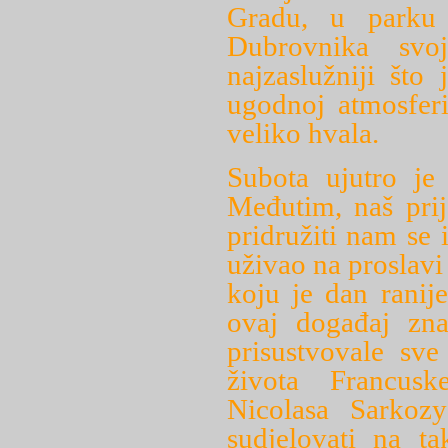
Gradu, u parku 
Dubrovnika svo
najzaslužniji što
ugodnoj atmosfer
veliko hvala.
Subota ujutro je 
Međutim, naš prij
pridružiti nam se 
uživao na proslavi
koju je dan ranij
ovaj događaj zna
prisustvovale sve
života Francusk
Nicolasa Sarkoz
sudjelovati na ta