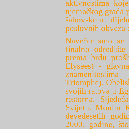
aktivnostima koje
njemačkog grada p
šahovskom dijel
poslovnih obveza o
Navečer smo se u
finalno odredišt
prema brdu prošl
Elysees) - glavna
znamenitostima
Triomphe), Obelis
svojih ratova u Eg
restorna. Sljedeć
Svijetu: Moulin 
devedesetih godi
2000. godine, št