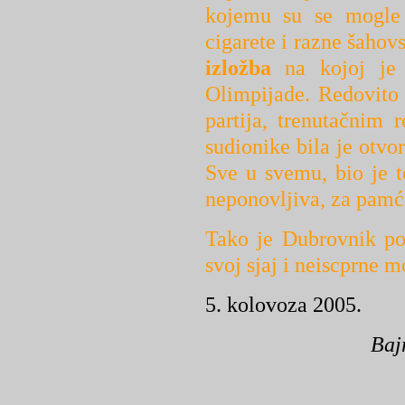
kojemu su se mogle n
cigarete i razne šahovs
izložba
na kojoj je 
Olimpijade. Redovito 
partija, trenutačnim 
sudionike bila je otvo
Sve u svemu, bio je t
neponovljiva, za pamć
Tako je Dubrovnik pos
svoj sjaj i neiscprne 
5. kolovoza 2005.
Baj