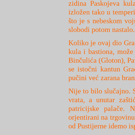
zidina Paskojeva kul
izložen tako u temperi 
što je s nebeskom voj
slobodi potom nastalo.
Koliko je ovaj dio Gr
kula i bastiona, može 
Binčulića (Gloton), Pa
se istočni kantun Gr
pučini već zarana bra
Nije to bilo slučajno. 
vrata, a unutar zašti
patricijske palače. 
orjentirani na trgovin
od Pustijerne idemo is