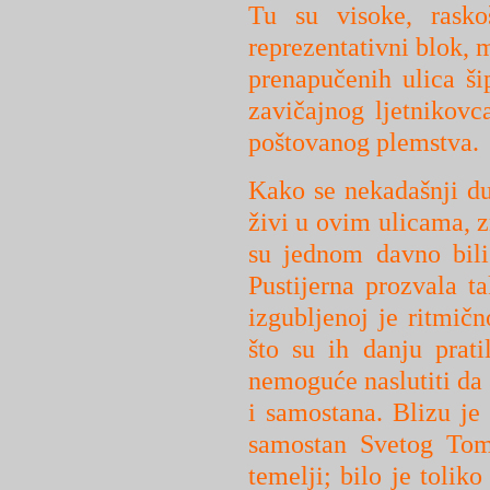
Tu su visoke, rasko
reprezentativni blok, 
prenapučenih ulica ši
zavičajnog ljetnikovc
poštovanog plemstva.
Kako se nekadašnji du
živi u ovim ulicama, zn
su jednom davno bili
Pustijerna prozvala t
izgubljenoj je ritmičn
što su ih danju pratil
nemoguće naslutiti da
i samostana. Blizu je 
samostan Svetog Tome
temelji; bilo je tolik