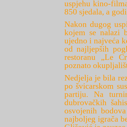
uspjehu kino-film
850 sjedala, a godi
Nakon dugog uspi
kojem se nalazi b
ujedno i najveća k
od najljepših pog
restoranu „Le Cr
poznato okupljališ
Nedjelja je bila re
po švicarskom sus
partiju. Na turn
dubrovačkih šahi
osvojenih bodova
najboljeg igrača 