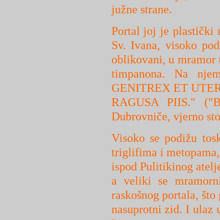
južne strane.
Portal joj je plastički
Sv. Ivana, visoko pod
oblikovani, u mramor 
timpanona. Na nj
GENITREX ET UTER
RAGUSA PIIS." ("Bl
Dubrovniče, vjerno sto
Visoko se podižu tos
triglifima i metopama, 
ispod Pulitikinog atelj
a veliki se mramorn
raskošnog portala, što 
nasuprotni zid. I ulaz 