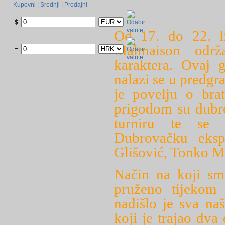
Kupovni
|
Srednji
|
Prodajni
$
Od 17. do 22. l
Malmaison održ
=
karaktera. Ovaj g
nalazi se u predgr
je povelju o br
prigodom su dubro
turniru te se u
Dubrovačku ekspe
Glišović, Tonko M
Način na koji sm
pruženo tijekom 
nadišlo je sva na
koji je trajao dv