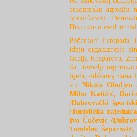
Na Šahovskoj olimpija
crnogorsku agresiju 
opravdanost Domovi
Hrvatske u međunarod
Početkom listopada 1
ideju organizacije s
Garija Kasparova. Za
da utemelji organizaci
tijela, održanoj dana 
su:
Nikola Obuljen 
Miho Katičić, Dari
/Dubrovački športsk
/Turistička zajedni
Ivo Čučević /Dubrov
Tomislav Šeparović,