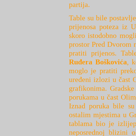
partija.
Table su bile postavlj
prijenosa poteza iz U
skoro istodobno mogli
prostor Pred Dvorom ne
pratiti prijenos. Tab
Ruđera Boškovića
, k
moglo je pratiti prek
uređeni izlozi u čast 
grafikonima. Gradske
porukama u čast Olimp
Iznad poruka bile su
ostalim mjestima u Gr
tablama bio je izlije
neposrednoj blizini 