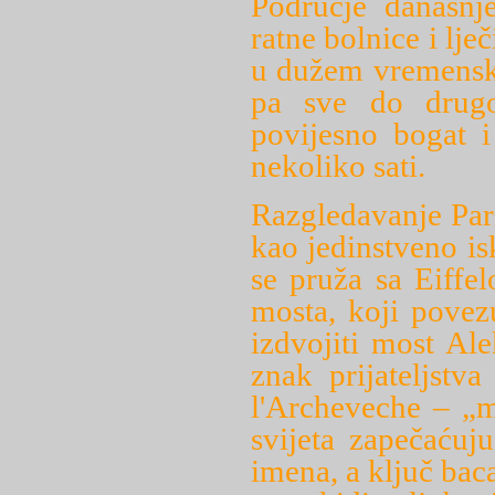
Područje današnj
ratne bolnice i lječ
u dužem vremensk
pa sve do drugo
povijesno bogat i
nekoliko sati.
Razgledavanje Par
kao jedinstveno i
se pruža sa Eiffe
mosta, koji povez
izdvojiti most Ale
znak prijateljstv
l'Archeveche – „m
svijeta zapečaćuj
imena, a ključ baca