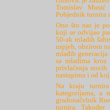
Glišović je zauzeo
Tomislav Musić 
Pobjednik turnira 
Ono što nas je pos
koji se odvijao pa
50-ak mladih šahis
uspjeh, obzirom na
mlađih generacija 
sa mladima kroz š
privlačenja novih 
nastupima i od koji
Na kraju turnira
kategorijama, a 
gradonačelnik Rue
turnira. Također