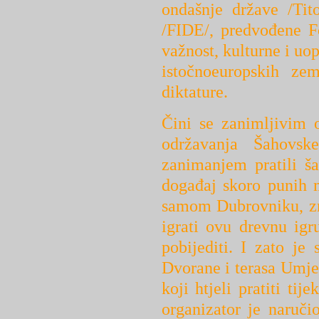
ondašnje države /Tit
/FIDE/, predvođene F
važnost, kulturne i uop
istočnoeuropskih zem
diktature.
Čini se zanimljivim 
održavanja Šahovsk
zanimanjem pratili šah
događaj skoro punih 
samom Dubrovniku, znat
igrati ovu drevnu igr
pobijediti. I zato je
Dvorane i terasa Umjet
koji htjeli pratiti ti
organizator je naruči