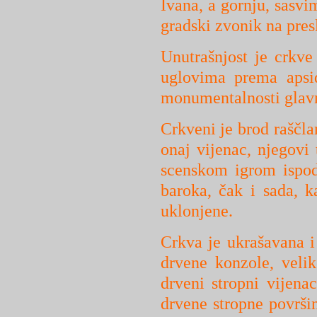
Ivana, a gornju, sasvi
gradski zvonik na pres
Unutrašnjost je crkve
uglovima prema apsid
monumentalnosti glavn
Crkveni je brod raščlan
onaj vijenac, njegovi 
scenskom igrom ispod
baroka, čak i sada, 
uklonjene.
Crkva je ukrašavana i
drvene konzole, velik
drveni stropni vijena
drvene stropne površi