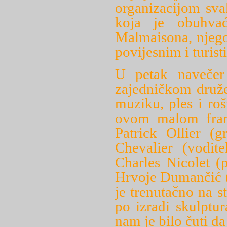
organizacijom sva
koja je obuhvać
Malmaisona, njego
povijesnim i turis
U petak navečer 
zajedničkom druže
muziku, ples i roš
ovom malom franc
Patrick Ollier (g
Chevalier (vodite
Charles Nicolet (
Hrvoje Dumančić (n
je trenutačno na s
po izradi skulptu
nam je bilo čuti d