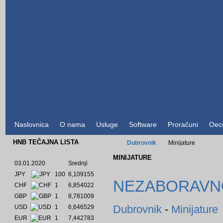
Naslovnica
O nama
Usluge
Software
Proračuni
Oec
HNB TEČAJNA LISTA
Dubrovnik
Minijature
MINIJATURE
03.01.2020
Srednji
JPY
100
6,109155
NEZABORAVNO
CHF
1
6,854022
GBP
1
8,781009
Dubrovnik
-
Minijature
USD
1
6,646529
EUR
1
7,442783