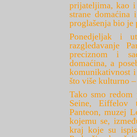
prijateljima, kao
strane domaćina i
proglašenja bio je 
Ponedjeljak i u
razgledavanje Pa
preciznom i sa
domaćina, a poseb
komunikativnost 
što više kulturno –
Tako smo redom po
Seine, Eiffelov
Panteon, muzej Lo
kojemu se, između
kraj koje su ispi