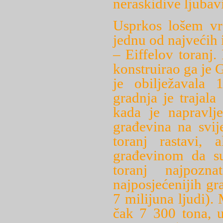
neraskidive ljubavi
Usprkos lošem vre
jednu od najvećih i
– Eiffelov toranj.
konstruirao ga je G
je obilježavala 
gradnja je trajal
kada je napravlj
građevina na svij
toranj rastavi, 
građevinom da su 
toranj najpozn
najposjećenijih gr
7 milijuna ljudi).
čak 7 300 tona, 