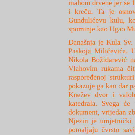
mahom drvene jer se 1
i kreču. Ta je osno
Gundulićevu kulu, k
spominje kao Ugao Mu
Današnja je Kula Sv. 
Paskoja Miličevića. 
Nikola Božidarević n
Vlahovim rukama čita
raspoređenoj struktur
pokazuje ga kao dar pa
Knežev dvor i valobr
katedrala. Svega će 
dokument, vrijedan zb
Njezin je umjetnički 
pomaljaju čvrsto sav