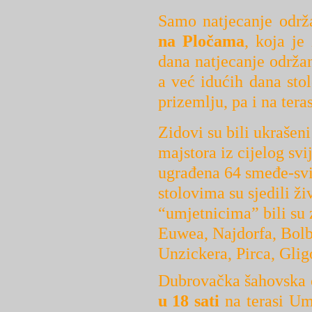
Samo natjecanje održ
na Pločama
, koja je
dana natjecanje održa
a već idućih dana sto
prizemlju, pa i na tera
Zidovi su bili ukrašen
majstora iz cijelog svi
ugrađena 64 smeđe-svi
stolovima su sjedili ž
“umjetnicima” bili su 
Euwea, Najdorfa, Bolb
Unzickera, Pirca, Gli
Dubrovačka šahovska 
u 18 sati
na terasi Umj