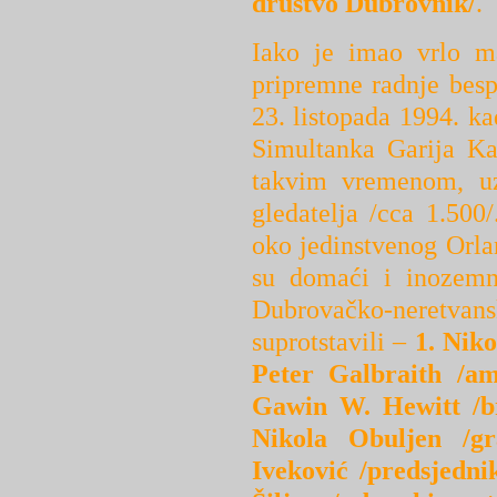
društvo Dubrovnik/
.
Iako je imao vrlo ma
pripremne radnje besp
23. listopada 1994. ka
Simultanka Garija Ka
takvim vremenom, uz
gledatelja /cca 1.500
oko jedinstvenog Orla
su domaći i inozemni 
Dubrovačko-neretvans
suprotstavili –
1. Niko
Peter Galbraith /am
Gawin W. Hewitt /bri
Nikola Obuljen /g
Iveković /predsjedn