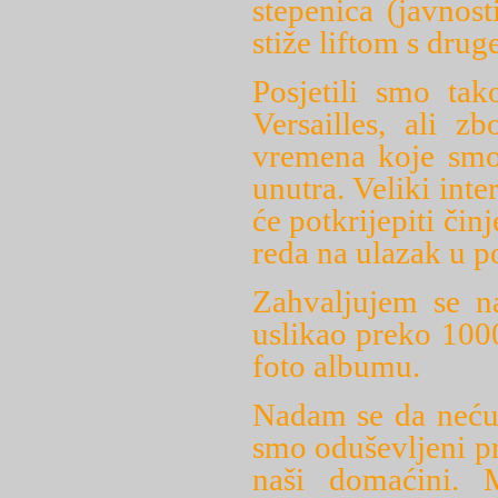
stepenica (javnos
stiže liftom s drug
Posjetili smo tak
Versailles, ali z
vremena koje smo 
unutra. Veliki int
će potkrijepiti čin
reda na ulazak u p
Zahvaljujem se n
uslikao preko 1000
foto albumu.
Nadam se da neću
smo oduševljeni p
naši domaćini. 