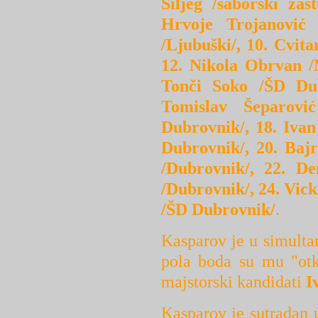
Šiljeg /saborski za
Hrvoje Trojanović
/Ljubuški/, 10. Cvit
12. Nikola Obrvan /
Tonči Soko /ŠD Dub
Tomislav Šeparovi
Dubrovnik/, 18. Iva
Dubrovnik/, 20. Baj
/Dubrovnik/, 22. D
/Dubrovnik/, 24. Vic
/ŠD Dubrovnik/
.
Kasparov je u simulta
pola boda su mu "otk
majstorski kandidati
I
Kasparov je sutradan u