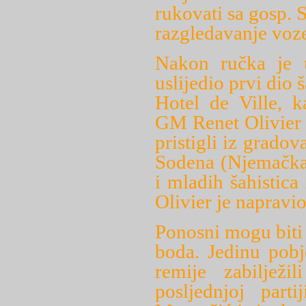
rukovati sa gosp. 
razgledavanje voze
Nakon ručka je u
uslijedio prvi di
Hotel de Ville, k
GM Renet Olivier o
pristigli iz gradov
Sodena (Njemačka)
i mladih šahistica
Olivier je napravi
Ponosni mogu biti 
boda. Jedinu pobj
remije zabiljež
posljednjoj part