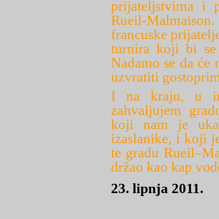
prijateljstvima i
Rueil-Malmaison
francuske prijate
turnira koji bi s
Nadamo se da će n
uzvratiti gostopri
I na kraju, u i
zahvaljujem grad
koji nam je uka
izaslanike, i koji
te gradu Rueil–Ma
držao kao kap vod
23. lipnja 2011.