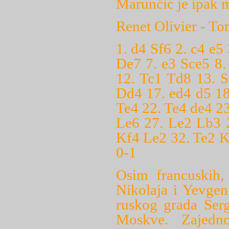
Marunčić je ipak m
Renet Olivier - T
1. d4 Sf6 2. c4 e5
De7 7. e3 Sce5 8.
12. Tc1 Td8 13. 
Dd4 17. ed4 d5 18
Te4 22. Te4 de4 2
Le6 27. Le2 Lb3 
Kf4 Le2 32. Te2 K
0-1
Osim francuskih, 
Nikolaja i Yevgeni
ruskog grada Serg
Moskve. Zajedn