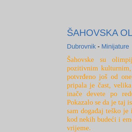
ŠAHOVSKA OL
Dubrovnik
-
Minijature
Šahovske su olimpij
pozitivnim kulturnim,
potvrđeno još od on
pripala je čast, veli
inače devete po red
Pokazalo se da je taj is
sam događaj teško je i
kod nekih budeći i emo
vrijeme.