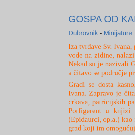
GOSPA OD K
Dubrovnik
-
Minijature
Iza tvrđave Sv. Ivana,
vode na zidine, nalaz
Nekad su je nazivali 
a čitavo se područje 
Gradi se dosta kasno
Ivana. Zapravo je čita
crkava, patricijskih p
Porfigerent u knjiz
(Epidaurci, op.a.) kao 
grad koji im omogućuje