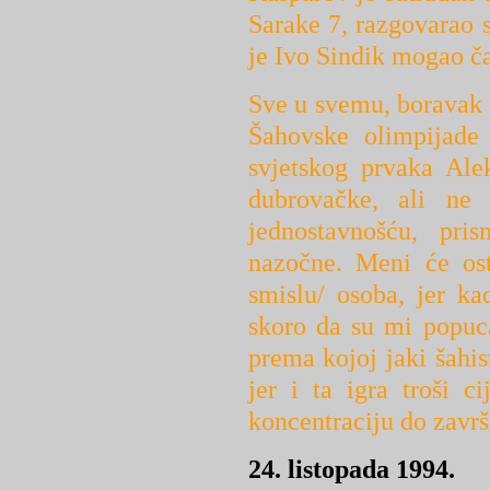
Sarake 7, razgovarao 
je Ivo Sindik mogao ča
Sve u svemu, boravak 
Šahovske olimpijade
svjetskog prvaka Ale
dubrovačke, ali ne
jednostavnošću, pri
nazočne. Meni će ost
smislu/ osoba, jer ka
skoro da su mi popuca
prema kojoj jaki šahist
jer i ta igra troši 
koncentraciju do završ
24. listopada 1994.