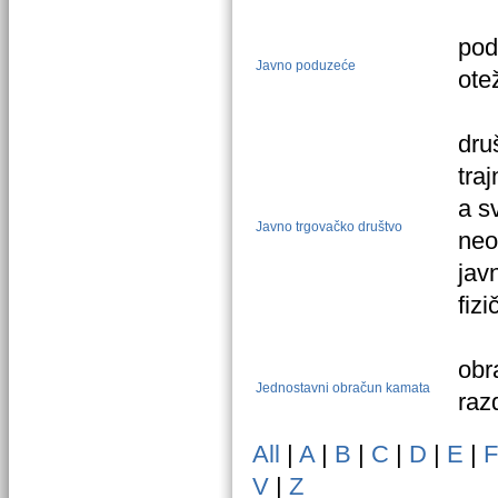
pod
Javno poduzeće
ote
dru
tra
a s
Javno trgovačko društvo
neo
jav
fiz
obr
Jednostavni obračun kamata
raz
All
|
A
|
B
|
C
|
D
|
E
|
F
V
|
Z