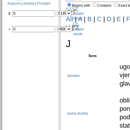
Kupovni
|
Srednji
|
Prodajni
Begins with
Contains
Exact 
$
All
|
A
|
B
|
C
|
D
|
E
|
F
V
|
Z
=
J
Term
ugo
vje
Jamstvo
gla
obl
pon
Javna dražba
pod
sta