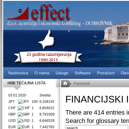
Naslovnica
O nama
Usluge
Software
Proračuni
Oec
HNB TEČAJNA LISTA
Pojmovnik
03.01.2020
Srednji
FINANCIJSKI
JPY
100
6,109155
CHF
1
6,854022
There are 414 entries i
GBP
1
8,781009
Search for glossary te
USD
1
6,646529
EUR
1
7,442783