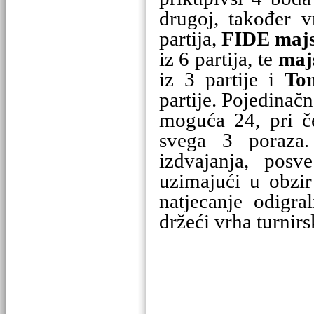
drugoj, također v
partija,
FIDE majs
iz 6 partija, te
maj
iz 3 partije i
Tom
partije. Pojedinač
moguća 24, pri č
svega 3 poraza.
izdvajanja, posv
uzimajući u obzir
natjecanje odigra
držeći vrha turnirs