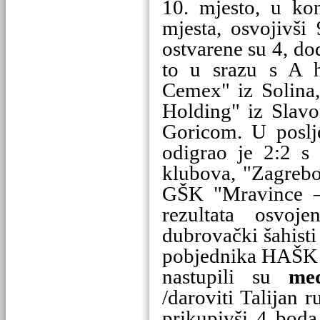
10. mjesto, u k
mjesta, osvojivš
ostvarene su 4, do
to u srazu s A 
Cemex" iz Solina,
Holding" iz Slavo
Goricom. U posl
odigrao je 2:2 s 
klubova, "Zagrebo
GŠK "Mravince – 
rezultata osvoj
dubrovački šahisti
pobjednika HAŠK 
nastupili su
me
/daroviti Talijan r
prikupivši 4 boda