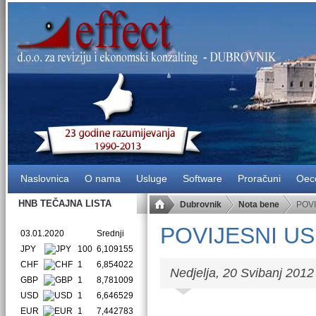
Naslovnica
O nama
Usluge
Software
Proračuni
Oec
HNB TEČAJNA LISTA
Dubrovnik
Nota bene
POV
POVIJESNI U
03.01.2020
Srednji
JPY
100
6,109155
CHF
1
6,854022
Nedjelja, 20 Svibanj 2012
GBP
1
8,781009
USD
1
6,646529
EUR
1
7,442783