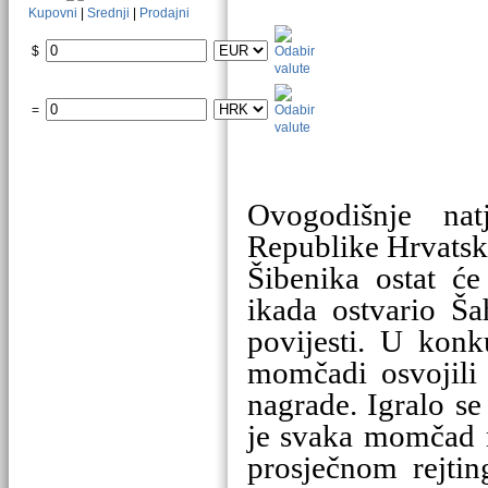
Kupovni
|
Srednji
|
Prodajni
$
=
Ovogodišnje na
Republike Hrvatske
Šibenika ostat ć
ikada ostvario Š
povijesti. U konk
momčadi osvojili 
nagrade. Igralo s
je svaka momčad n
prosječnom rejti