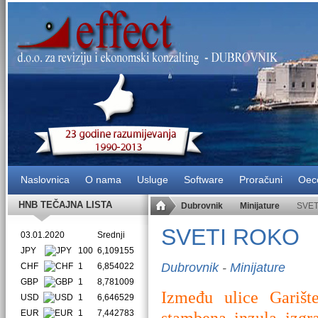
Naslovnica
O nama
Usluge
Software
Proračuni
Oec
HNB TEČAJNA LISTA
Dubrovnik
Minijature
SVET
SVETI ROKO
03.01.2020
Srednji
JPY
100
6,109155
Dubrovnik
-
Minijature
CHF
1
6,854022
GBP
1
8,781009
Između ulice Garišt
USD
1
6,646529
EUR
1
7,442783
stambena inzula izgr