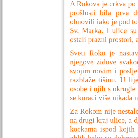
A Rokova je crkva po 
prošlosti bila prva 
obnovili iako je pod t
Sv. Marka. I ulice s
ostali prazni prostori,
Sveti Roko je nastav
njegove zidove svako
svojim novim i poslj
razblaže tišinu. U l
osobe i njih s okrugle 
se koraci više nikada n
Za Rokom nije nestalo 
na drugi kraj ulice, a 
kockama ispod kojih 
oblik kako su dobrovač