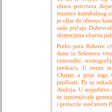
oltara potcrtava doja
mramor katedralnog ol
je oltar do obnove kat
sada pričaju Dubrovač
skupocjena oltarna pala
Preko puta Rokove cr
danu iz Sršenova vrt
iznenaditi scenograf
pretkuća. U ovom mi
Christi, a prije toga 
prošlosti. Tu su nekad
Andrija. U susjedstvu
se izmjenjivale gener
i prolazile svečanom 