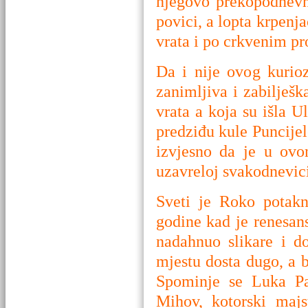
njegovo prekopodnevn
povici, a lopta krpenja
vrata i po crkvenim pr
Da i nije ovog kurioz
zanimljiva i zabilješk
vrata a koja su išla 
predziđu kule Puncijele
izvjesno da je u ovom
uzavreloj svakodnevici
Sveti je Roko potak
godine kad je renesans
nadahnuo slikare i d
mjestu dosta dugo, a b
Spominje se Luka Pa
Mihov, kotorski majs