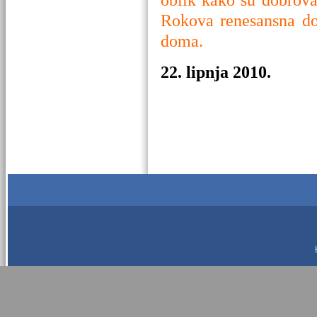
Rokova renesansna dob
doma.
22. lipnja 2010.