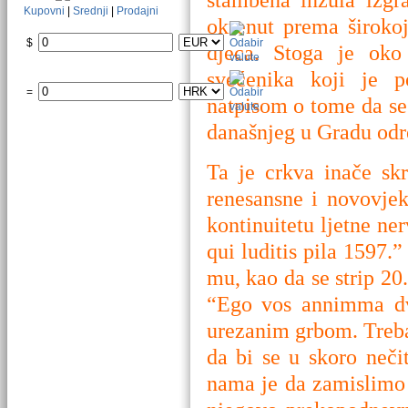
Kupovni
|
Srednji
|
Prodajni
okrenut prema široko
$
djeca. Stoga je oko
svećenika koji je p
=
natpisom o tome da se 
današnjeg u Gradu odr
Ta je crkva inače sk
renesansne i novovje
kontinuitetu ljetne n
qui luditis pila 1597.”
mu, kao da se strip 20
“Ego vos annimma dve
urezanim grbom. Treba 
da bi se u skoro neč
nama je da zamislimo s