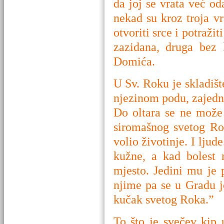
da joj se vrata već od
nekad su kroz troja v
otvoriti srce i potraži
zazidana, druga bez 
Domića.
U Sv. Roku je skladiš
njezinom podu, zajedno
Do oltara se ne može 
siromašnog svetog Ro
volio životinje. I ljud
kužne, a kad bolest 
mjesto. Jedini mu je 
njime pa se u Gradu j
kučak svetog Roka.”
To što je svečev kip 