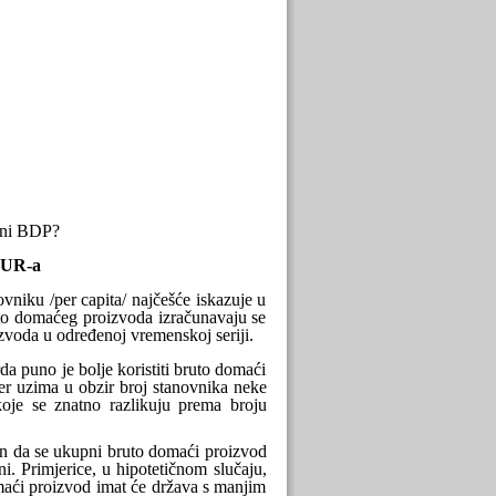
alni BDP?
EUR-a
niku /per capita/ najčešće iskazuje u
uto domaćeg proizvoda izračunavaju se
oda u određenoj vremenskoj seriji.
da puno je bolje koristiti bruto domaći
jer uzima u obzir broj stanovnika neke
oje se znatno razlikuju prema broju
in da se ukupni bruto domaći proizvod
i. Primjerice, u hipotetičnom slučaju,
maći proizvod imat će država s manjim