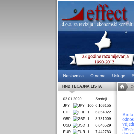
Naslovnica
O nama
Usluge
S
HNB TEČAJNA LISTA
O
03.01.2020
Srednji
JPY
100
6,109155
CHF
1
6,854022
Bruto
GBP
1
8,781009
odnos
vrijed
USD
1
6,646529
/inve
EUR
1
7,442783
domać