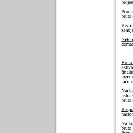
brojem
Primj
bruto 
Bez ob
zemlj
Neto 
domaći
Bruto
aktivn
finaln
tuzems
računa
Nacio
jednak
bruto
Raspo
nacion
Na kra
bruto
Primje