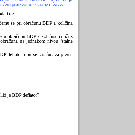
maćem proizvodu te strane države.
da i to:
 čemu se pri obračunu BDP-a količina
 se u obračunu BDP-a količina množi s
 obračuna na jednakom nivou /stalne
P deflator i on se izračunava prema
iki je BDP deflator?