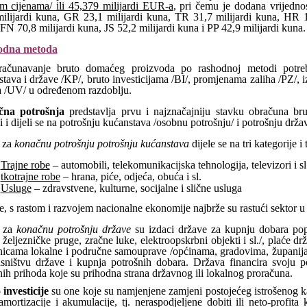
im cijenama/ ili 45,379 milijardi EUR-a
, pri čemu je dodana vrijednos
milijardi kuna, GR 23,1 milijardi kuna, TR 31,7 milijardi kuna, HR 1
FN 70,8 milijardi kuna, JS 52,2 milijardi kuna i PP 42,9 milijardi kuna.
odna metoda
računavanje bruto domaćeg proizvoda po rashodnoj metodi potre
tava i države /KP/, bruto investicijama /BI/, promjenama zaliha /PZ/, i
a /UV/ u određenom razdoblju.
na potrošnja
predstavlja prvu i najznačajniju stavku obračuna b
 i dijeli se na potrošnju kućanstava /osobnu potrošnju/ i potrošnju drža
i za
konačnu potrošnju potrošnju kućanstava
dijele se na tri kategorije i 
Trajne robe
– automobili, telekomunikacijska tehnologija, televizori i sl
tkotrajne robe
– hrana, piće, odjeća, obuća i sl.
Usluge
– zdravstvene, kulturne, socijalne i slične usluga
, s rastom i razvojem nacionalne ekonomije najbrže su rastući sektor u 
 za
konačnu potrošnju države
su izdaci države za kupnju dobara popu
, željezničke pruge, zračne luke, elektroopskrbni objekti i sl./, plaće d
inicama lokalne i područne samouprave /općinama, gradovima, županij
asništvu države i kupnja potrošnih dobara. Država financira svoju p
ih prihoda koje su prihodna strana državnog ili lokalnog proračuna.
investicije
su one koje su namjenjene zamjeni postojećeg istrošenog kap
amortizacije i akumulacije, tj. neraspodjeljene dobiti ili neto-profit