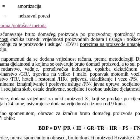
= amortizacija
 neizravni porezi
vodna /potrošna/ metoda
računavanje bruto domaćeg proizvoda po proizvodnoj /potrošnoj/ 
nosti
/razlika između vrijednosti proizvodnih dobara i usluga i troškova
odnju za te proizvode i usluge/ - /DV/ i
porezima na proizvode umanje
lju.
 napomenuti da se dodana vrijednost računa, prema metodologiji D
ama djelatnosti u kojima se ostvaruje bruto domaći proizvod, a to su: po
 rudarstvo, vađnje, prerađivačka industrija, opskrba električn
vinarstvo /GR/, trgovina na veliko i malo, popravak motornih voz
tvo /TR/, hoteli i restorani /HR/, prijevoz, skladištenje i veze /PS/
ninama, iznajmljivanje i poslovne usluge /FN/, javna uprava, socijalno 
a i socijalna skrb, ostale društvene, socijalne i osobne uslužne djelatnosti
erice, dodana vrijednost za neki proizvod X, koji se prodaje po cij
jala 24 kune, ostvaruje se dodana vrijednost u iznosu od 9 kuna.
dno spomenutom, obrazac za izračun bruto domaćeg proizvoda po 
ći oblik:
BDP = DV (PR + IE + GR+TR + HR + PS + FN 
erice, prema spomenutom obrascu,
bruto domaći proizvod Hrvatske u 20