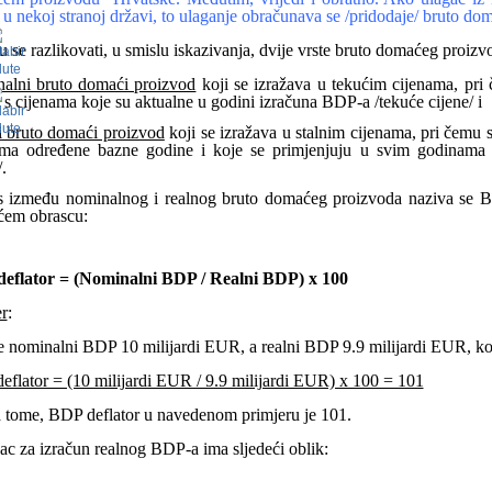
 u nekoj stranoj državi, to ulaganje obračunava se /pridodaje/ bruto do
 se razlikovati, u smislu iskazivanja, dvije vrste bruto domaćeg proizvo
alni bruto domaći proizvod
koji se izražava u tekućim cijenama, pri
s cijenama koje su aktualne u godini izračuna BDP-a /tekuće cijene/ i
i bruto domaći proizvod
koji se izražava u stalnim cijenama, pri čemu
ama određene bazne godine i koje se primjenjuju u svim godinama
.
 između nominalnog i realnog bruto domaćeg proizvoda naziva se BD
ećem obrascu:
eflator = (Nominalni BDP / Realni BDP) x 100
r
:
 nominalni BDP 10 milijardi EUR, a realni BDP 9.9 milijardi EUR, kol
flator = (10 milijardi EUR / 9.9 milijardi EUR) x 100 = 101
 tome, BDP deflator u navedenom primjeru je 101.
c za izračun realnog BDP-a ima sljedeći oblik: