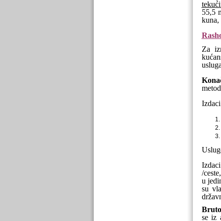
tekuć
55,5 
kuna, 
Rash
Za iz
kućans
uslug
Konač
metodi
Izdac
Usluge
Izdaci
/ceste
u jed
su vl
državn
Bruto 
se iz 