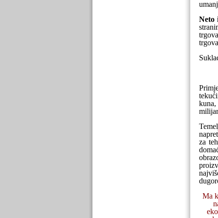
umanj
Neto 
stran
trgov
trgova
Sukla
Primje
tekući
kuna,
milija
Temelj
napret
za te
domać
obraz
proiz
najviš
dugor
Ma k
n
eko