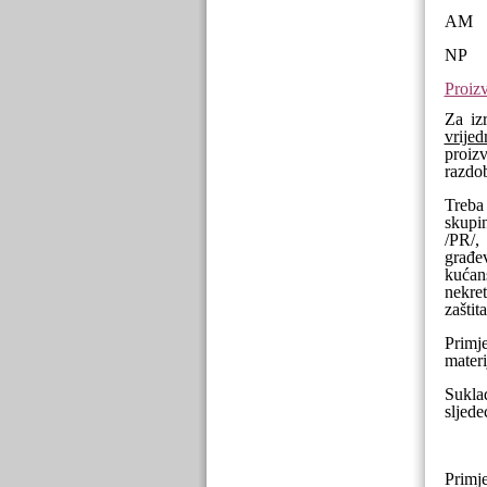
AM 
NP =
Proiz
Za iz
vrijed
proizv
razdob
Treba
skupin
/PR/,
građe
kućans
nekret
zaštit
Primj
materi
Sukla
sljede
Primj