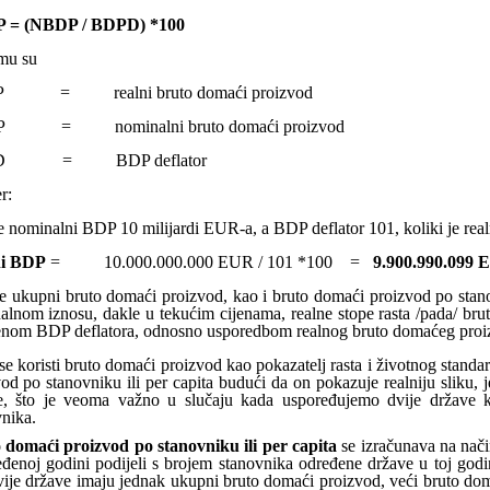
 = (NBDP / BDPD) *100
emu su
 = realni bruto domaći proizvod
 = nominalni bruto domaći proizvod
D = BDP deflator
r:
e nominalni BDP 10 milijardi EUR-a, a BDP deflator 101, koliki je re
ni BDP
= 10.000.000.000 EUR / 101 *100 =
9.900.990.099 
e ukupni bruto domaći proizvod, kao i bruto domaći proizvod po stanov
alnom iznosu, dakle u tekućim cijenama, realne stope rasta /pada/ br
enom BDP deflatora, odnosno usporedbom realnog bruto domaćeg proizv
e koristi bruto domaći proizvod kao pokazatelj rasta i životnog standar
od po stanovniku ili per capita budući da on pokazuje realniju sliku, 
e, što je veoma važno u slučaju kada uspoređujemo dvije države k
nika.
 domaći proizvod po stanovniku ili per capita
se izračunava na nač
đenoj godini podijeli s brojem stanovnika određene države u toj godin
vije države imaju jednak ukupni bruto domaći proizvod, veći bruto do