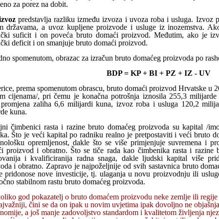
eno za porez na dobit.
izvoz
predstavlja razliku između izvoza i uvoza roba i usluga. Izvoz p
im državama, a uvoz kupljene proizvode i usluge iz inozemstva. Ak
ački suficit i on poveća bruto domaći proizvod. Međutim, ako je i
čki deficit i on smanjuje bruto domaći proizvod.
dno spomenutom, obrazac za izračun bruto domaćeg proizvoda po rashod
BDP = KP + BI + PZ + IZ - UV
rice, prema spomenutom obrascu, bruto domaći proizvod Hrvatske u 200
m cijenama/, pri čemu je konačna potrošnja iznosila 255,3 milijarde k
 promjena zaliha 6,6 milijardi kuna, izvoz roba i usluga 120,2 mili
rde kuna.
ni čimbenici rasta i razine bruto domaćeg proizvoda su kapital /imov
ka. Što je veći kapital po radniku realno je pretpostaviti i veći bruto d
hnološku opremljenost, dakle što se više primjenjuje suvremena i pro
i proizvod i obratno. Što se tiče rada kao čimbenika rasta i razine
ovanija i kvalificiranija radna snaga, dakle ljudski kapital više p
voda i obratno. Zapravo je najpoželjnije od svih sastavnica bruto do
e pridonose nove investicije, tj. ulaganja u novu proizvodnju ili usl
očno stabilnom rastu bruto domaćeg proizvoda.
oliko god pokazatelj o bruto domaćem proizvodu neke zemlje ili regije 
ajvažniji, čini se da on ipak u novim uvjetima ipak dovoljno ne objašnj
nomije, a još manje zadovoljstvo standardom i kvalitetom življenja nje