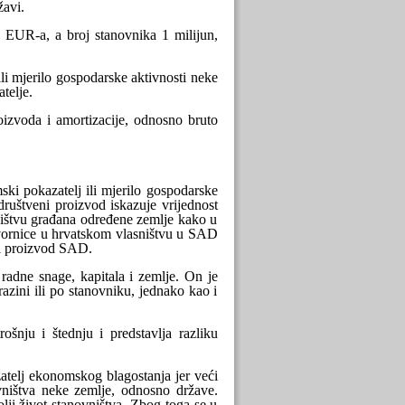
žavi.
i EUR-a, a broj stanovnika 1 milijun,
i mjerilo gospodarske aktivnosti neke
telje.
izvoda i amortizacije, odnosno bruto
i pokazatelj ili mjerilo gospodarske
ruštveni proizvod iskazuje vrijednost
ništvu građana određene zemlje kako u
tvornice u hrvatskom vlasništvu u SAD
ći proizvod SAD.
radne snage, kapitala i zemlje. On je
razini ili po stanovniku, jednako kao i
šnju i štednju i predstavlja razliku
atelj ekonomskog blagostanja jer veći
ovništva neke zemlje, odnosno države.
olji život stanovništva. Zbog toga se u