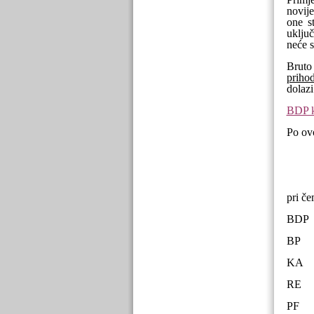
novije
one s
uključ
neće s
Bruto
prihod
dolazi
BDP k
Po ov
pri če
BDP 
BP =
KA 
RE 
PF =