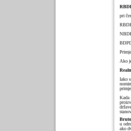
RBDP
pri č
RBDP
NBDP
BDP
Primje
Ako j
Real
Iako s
nomin
primj
Kada s
proizv
držav
stanov
Bruto
u odre
ako d