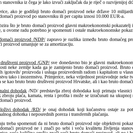
 stanovnika iz čega je lako izvući zaključak da je riječ o razvijenijoj dr
erice, ako je godišnji bruto domaći proizvod neke države 10 milijard
domaći proizvod po stanovniku ili per capita iznosi 10.000 EUR-a.
zira što je bruto domaći proizvod glavni makroekonomski pokazatelj il
e, u ovome radu potrebno je spomenuti i ostale makroekonomske pokaza
domaći proizvod /NDP/
zapravo je razlika između bruto domaćeg pro
 proizvod umanjuje se za amortizaciju.
 društveni proizvod /GNP/
sve donedavno bio je glavni makroekonomsk
osti neke zemlje kada ga je zamijenio bruto domaći proizvod. Bruto d
ih /gotovih/ proizvoda i usluga proizvedenih radom i kapitalom u vlas
tvu tako i inozemstvu. Primjerice, neka vrijednost proizvodnje neke 
 se kao bruto bruto društveni proizvod Hrvatske, ali i kao bruto doma
nalni dohodak
/ND/ predstavlja zbroj dohodaka koji primaju vlasnici 
 zbroju plaća, kamata, renta i profita i može se izračunati na ukupnoj 
 domaći proizvod.
loživi dohodak /RD/
je onaj dohodak koji kućanstvu ostaje za potro
alnog dohotka i neposrednih poreza i transfernih plaćanja.
ju treba spomenuti da ni bruto domaći proizvod nije objektivni pokaz
 domaći proizvod ne i znači po sebi i veću kvalitetu življenja stan
rice, veća količina oružja znači veći bruto domaći proizvod, ali ne i b