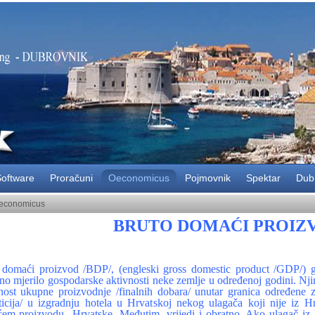
oftware
Proračuni
Oeconomicus
Pojmovnik
Spektar
Dub
economicus
BRUTO DOMAĆI PROIZ
 domaći proizvod /BDP/, (engleski gross domestic product /GDP/) g
no mjerilo gospodarske aktivnosti neke zemlje u određenoj godini. Nj
nost ukupne proizvodnje /finalnih dobara/ unutar granica određene ze
sticija/ u izgradnju hotela u Hrvatskoj nekog ulagača koji nije iz 
em proizvodu Hrvatske. Međutim, vrijedi i obratno. Ako ulagač iz Hr