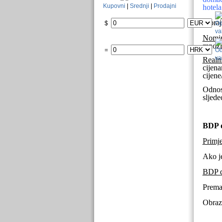
Kupovni
|
Srednji
|
Prodajni
hotela
Moraju
$
Nomin
množi 
=
Realn
cijen
cijene/
Odnos
sljed
BDP d
Primje
Ako je
BDP de
Prema
Obraza