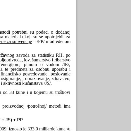
metodi potrebni su podaci o
dodanoj
 materijala koji su se upotrijebili za
ne za subvencije
– /PP/ u određenom
ržavnog zavoda za statistiku RH, po
ljoprivreda, lov, šumarstvo i ribarstvo
om energijom, plinom o vodom /IE/,
ila te predmeta za osobnu uporabu i
, financijsko posredovanje, poslovanje
osiguranje, , obrazlovanje, zdravstvo,
 i aktivnosti kućanstava /JS/.
eni od 33 kune i u kojemu su troškovi
proizvodnoj /potrošnoj/ metodi ima
+ JS) + PP
09. iznosio je 333,0 milijarde kuna /u