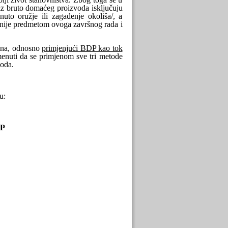
iz bruto domaćeg proizvoda isključuju
uto oružje ili zagađenje okoliša/, a
o nije predmetom ovoga završnog rada i
čina, odnosno
primjenjući BDP kao tok
enuti da se primjenom sve tri metode
voda.
u:
NP