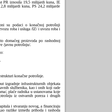
t PR iznosila 19,5 milijardi kuna, IE
2,8 milijardi kuna, PS 24,2 milijarde
bni su podaci o konačnoj potrošnji
zvozu roba i usluga /IZ/ i uvozu roba i
ruto domaćeg proizvoda po rashodnoj
ve /javnu potrošnju/.
to:
.
strukturi konačne potrošnje.
t izgradnje infrastrukturnih objekata
ržavnih službenika, kao i onih koji rade
ama/, plaće radnika u ustanovama koje
otrošnju iz ostvarnih poreza i drugih
itala i stvaranju novog, a financiraju
a kao razlike između prihoda i rashoda