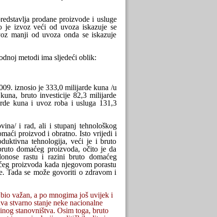
redstavlja prodane proizvode i usluge
o je izvoz veći od uvoza iskazuje se
zvoz manji od uvoza onda se iskazuje
noj metodi ima sljedeći oblik:
9. iznosio je 333,0 milijarde kuna /u
una, bruto investicije 82,3 milijarde
jarde kuna i uvoz roba i usluga 131,3
ina/ i rad, ali i stupanj tehnološkog
omaći proizvod i obratno. Isto vrijedi i
duktivna tehnologija, veći je i bruto
 bruto domaćeg proizvoda, očito je da
ridonose rastu i razini bruto domaćeg
maćeg proizvoda kada njegovom porastu
uge. Tada se može govoriti o zdravom i
bio važan, a po mnogima još uvijek i
ava stvarno stanje neke nacionalne
zinog stanovništva. Osim toga, bruto