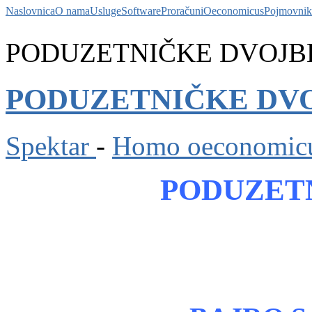
Naslovnica
O nama
Usluge
Software
Proračuni
Oeconomicus
Pojmovnik
PODUZETNIČKE DVOJB
PODUZETNIČKE DV
Spektar
-
Homo oeconomic
PODUZET