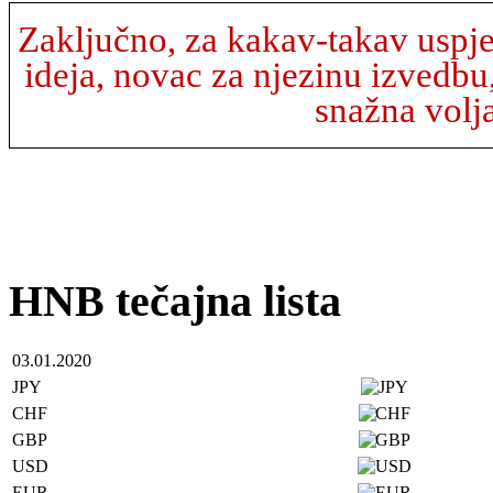
Zaključno, za kakav-takav uspje
ideja, novac za njezinu izvedbu
snažna volja
HNB tečajna lista
03.01.2020
JPY
CHF
GBP
USD
EUR