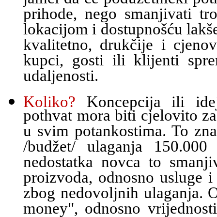
prihode, nego smanjivati tr
lokacijom i dostupnošću lakše
kvalitetno, drukčije i cjen
kupci, gosti ili klijenti sp
udaljenosti.
Koliko?
Koncepcija ili ide
pothvat mora biti cjelovito z
u svim potankostima. To zna
/budžet/ ulaganja 150.00
nedostatka novca to smanjiv
proizvoda, odnosno usluge i 
zbog nedovoljnih ulaganja. O
money", odnosno vrijednost