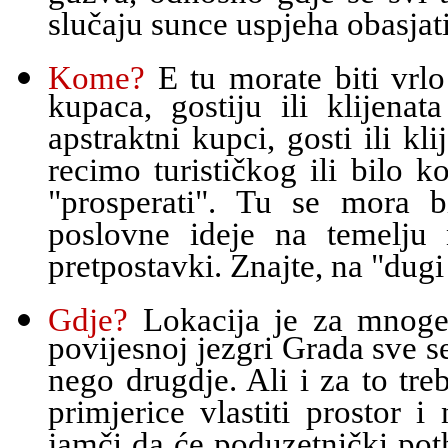
slučaju sunce uspjeha obasjati
Kome?
E tu morate biti vrlo
kupaca, gostiju ili klijena
apstraktni kupci, gosti ili kl
recimo turističkog ili bilo
"prosperati". Tu se mora b
poslovne ideje na temelju 
pretpostavki. Znajte, na "dugi
Gdje?
Lokacija je za mnoge
povijesnoj jezgri Grada sve s
nego drugdje. Ali i za to tre
primjerice vlastiti prostor 
jamči da će poduzetnički pot