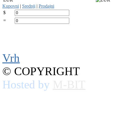
Kupovni
|
Srednji
|
Prodajni
$
=
Vrh
© COPYRIGHT
Hosted by
M-BIT