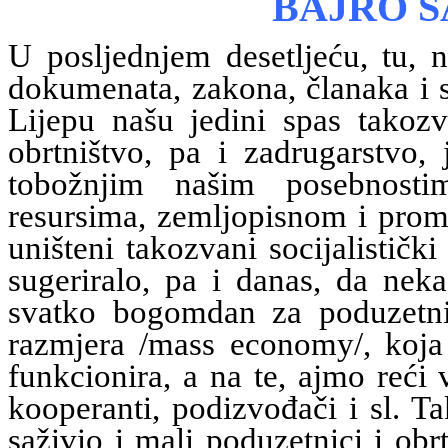
BAJRO SA
U posljednjem desetljeću, tu, n
dokumenata, zakona, članaka i 
Lijepu našu jedini spas takozv
obrtništvo, pa i zadrugarstvo
tobožnjim našim posebnostim
resursima, zemljopisnom i prom
uništeni takozvani socijalističk
sugeriralo, pa i danas, da neka
svatko bogomdan za poduzetni
razmjera /mass economy/, koja 
funkcionira, a na te, ajmo reći 
kooperanti, podizvođači i sl. T
saživio i mali poduzetnici i ob