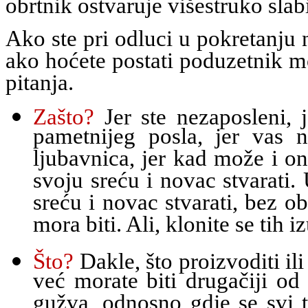
obrtnik ostvaruje višestruko slab
Ako ste pri odluci u pokretanju
ako hoćete postati poduzetnik m
pitanja.
Zašto?
Jer ste nezaposleni, j
pametnijeg posla, jer vas n
ljubavnica, jer kad može i on
svoju sreću i novac stvarati.
sreću i novac stvarati, bez o
mora biti. Ali, klonite se tih i
Što?
Dakle, što proizvoditi ili
već morate biti drugačiji od
gužva, odnosno gdje se svi t