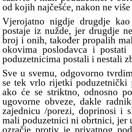
od kojih najčešće, nakon ne više
Vjerojatno nigdje drugdje ka
postaje iz nužde, jer drugdje n
broj i onih, također propalih mal
okovima poslodavca i postati s
poduzetnicima postali i nestali z
Sve u svemu, odgovorno tvrdim,
se tek vrlo rijetki poduzetnički
ako će se striktno, odnosno po
ugovorne obveze, dakle radnike
zajednicu /porezi, doprinosi i 
mali poduzetnici ni obrtnici, j
ozračje protiv je privatnog po