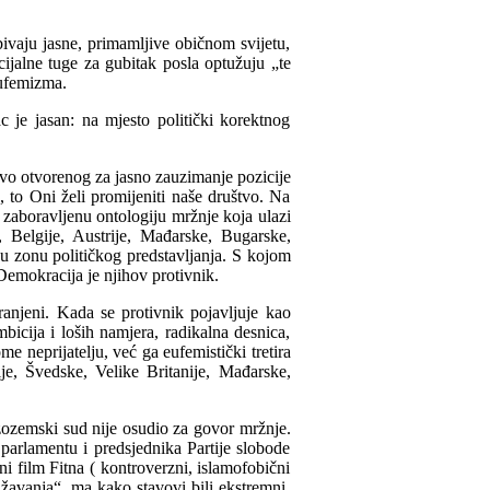
bivaju jasne, primamljive običnom svijetu,
ijalne tuge za gubitak posla optužuju „te
eufemizma.
c je jasan: na mjesto politički korektnog
novo otvorenog za jasno zauzimanje pozicije
 to Oni želi promijeniti naše društvo. Na
zaboravljenu ontologiju mržnje koja ulazi
, Belgije, Austrije, Mađarske, Bugarske,
 u zonu političkog predstavljanja. S kojom
emokracija je njihov protivnik.
ranjeni. Kada se protivnik pojavljuje kao
icija i loših namjera, radikalna desnica,
e neprijatelju, već ga eufemistički tretira
je, Švedske, Velike Britanije, Mađarske,
zozemski sud nije osudio za govor mržnje.
arlamentu i predsjednika Partije slobode
 film Fitna ( kontroverzni, islamofobični
ažavanja“, ma kako stavovi bili ekstremni.