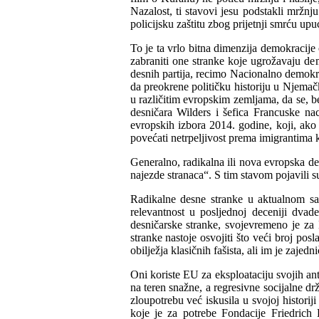
Nazalost, ti stavovi jesu podstakli mržn
policijsku zaštitu zbog prijetnji smrću upu
To je ta vrlo bitna dimenzija demokracije 
zabraniti one stranke koje ugrožavaju de
desnih partija, recimo Nacionalno demokr
da preokrene političku historiju u Njemač
u različitim evropskim zemljama, da se, b
desničara Wilders i šefica Francuske n
evropskih izbora 2014. godine, koji, ako 
povećati netrpeljivost prema imigrantima 
Generalno, radikalna ili nova evropska des
najezde stranaca“. S tim stavom pojavili s
Radikalne desne stranke u aktualnom sa
relevantnost u posljednoj deceniji dvad
desničarske stranke, svojevremeno je za 
stranke nastoje osvojiti što veći broj p
obilježja klasičnih fašista, ali im je zaje
Oni koriste EU za eksploataciju svojih an
na teren snažne, a regresivne socijalne dr
zloupotrebu već iskusila u svojoj historiji
koje je za potrebe Fondacije Friedrich 