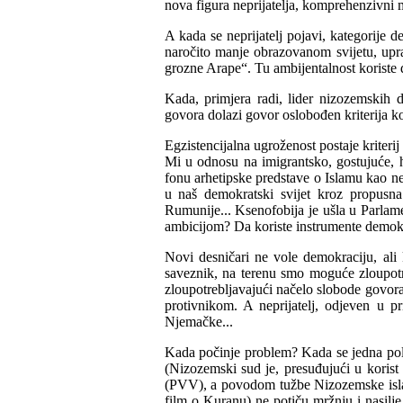
nova figura neprijatelja, komprehenzivni me
A kada se neprijatelj pojavi, kategorije 
naročito manje obrazovanom svijetu, upra
grozne Arape“. Tu ambijentalnost koriste 
Kada, primjera radi, lider nizozemskih d
govora dolazi govor oslobođen kriterija kom
Egzistencijalna ugroženost postaje kriteri
Mi u odnosu na imigrantsko, gostujuće, h
fonu arhetipske predstave o Islamu kao n
u naš demokratski svijet kroz propusna 
Rumunije... Ksenofobija je ušla u Parlame
ambicijom? Da koriste instrumente demokr
Novi desničari ne vole demokraciju, ali 
saveznik, na terenu smo moguće zloupotre
zloupotrebljavajući načelo slobode govora,
protivnikom. A neprijatelj, odjeven u p
Njemačke...
Kada počinje problem? Kada se jedna poli
(Nizozemski sud je, presuđujući u koris
(PVV), a povodom tužbe Nizozemske islams
film o Kuranu) ne potiču mržnju i nasilje