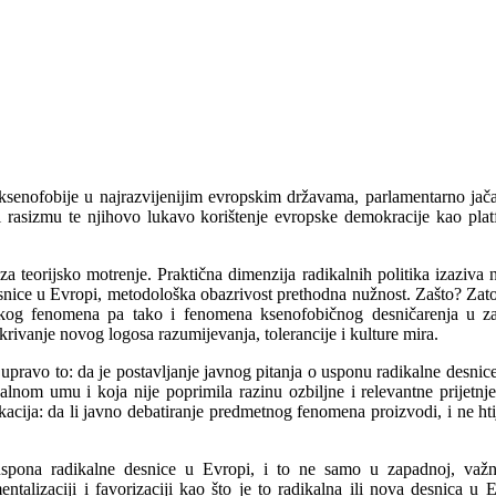
 ksenofobije u najrazvijenijim evropskim državama, parlamentarno jača
 i rasizmu te njihovo lukavo korištenje evropske demokracije kao plat
 za teorijsko motrenje. Praktična dimenzija radikalnih politika izaziva
snice u Evropi, metodološka obazrivost prethodna nužnost. Zašto? Zato
nekog fenomena pa tako i fenomena ksenofobičnog desničarenja u z
rivanje novog logosa razumijevanja, tolerancije i kulture mira.
pravo to: da je postavljanje javnog pitanja o usponu radikalne desnice
alnom umu i koja nije poprimila razinu ozbiljne i relevantne prijet
okacija: da li javno debatiranje predmetnog fenomena proizvodi, i ne htij
uspona radikalne desnice u Evropi, i to ne samo u zapadnoj, važno
entalizaciji i favorizaciji kao što je to radikalna ili nova desnica u