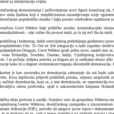
tod za interpretaciju svijeta.
desničarskog demoniziranja i poživotinjenja nove figure konačnog zla, 
vo onim ljudima koji u simplificiranom razumijevanju svoje egzistenc
desničarske populističke stranke i šalju poruke oslobođene suptilnosti 
esničara Geert Wilders šalje političke poruke, komunikacijski obraza
unikabilnosti – nije važno šta javnost misli, ja ću joj reći šta da misli.
j političkog i kulturnog, dakle esencijalnog pridobijanja građanstva po
ospitalitetsko Oni. To Oni ne želi integraciju u naše zapadno društvo,
eprijateljskom Drugom, Geert Wilders gradi jednu novu, nadali smo se, 
vrata Holandije, Švedske, Danske, Italije, Ujedinjenog kraljevstva
nt. I tu počinje zbiljska potreba za brigom jer je radikalno desno ušlo
acije kako bi u dugom vremenskom trajanju obesmislili demokraciju. D
koriste je kao saveznika jer demokracija zabranjuje da oni budu zab
be. Kroz mješavinu prljavih političkih poruka, nejasno saopćenih amb
 načinje demokraciju, koja se, u ime demokracije, ne suprotstavlja svom
rihvatljivu odoru protivnika, sjedi u zakonodavnim klupama Holandi
tička ideja pretvara u nasilje. Svjedoci smo da gospodina Wildersa ni
t optuženog Geerta Wildersa, desničarskog zastupnika u nizozemskom p
ke federacije (NIF), ustvrdio da njegove javne izjave i dokumentarni
, te je istaknuo da se „radi o pravu pojedinca na slobodu govora i izr