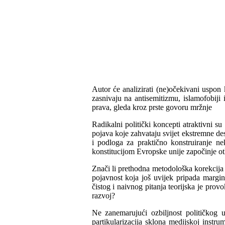
Autor će analizirati (ne)očekivani uspon
zasnivaju na antisemitizmu, islamofobiji
prava, gleda kroz prste govoru mržnje
Radikalni politički koncepti atraktivni su
pojava koje zahvataju svijet ekstremne de
i podloga za praktično konstruiranje 
konstitucijom Evropske unije započinje otk
Znači li prethodna metodološka korekcija u
pojavnost koja još uvijek pripada margin
čistog i naivnog pitanja teorijska je prov
razvoj?
Ne zanemarujući ozbiljnost političkog 
partikularizacija sklona medijskoj instrum