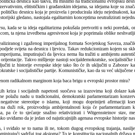
politička desnica kao takva, mi mislimo na tradicionalnu evropsku desn
zervativnim, elitističkim i građanskim idejama, sa idejama koje su zna
 političku desnicu koja je proizvela i producirala ideju nejednakosti,
istorijski gledano, nastojala egalitarnim konceptima neutralizirati nejedn
u, kada se ta ideja egalitarizma pokušala pretvoriti u neki poredak, on
vicom, ta njena izvedbena agresivnost koja je poprimala oblike neshvatlj
ealiziranog i zgaženog imperijalnog formata Sovjetskog Saveza, značilo 
odjele svijeta na desnicu i ljevicu. Takav redukcionizam kojem su sklo
imperijuma, imputirajući da ljevica nema šta tražiti u ambijentu auten
 orijentacije. Takvo mišljenje nastoji socijaldemokratske, socijalističke 
ljučiti iz historije evropske ideje tako što će ih uključiti u Zabora
okratske i socijalističke partije. Komunističke, kao da su već uključene
jenom radikalnom marginom koja baca brigu u evropski prostor mira?
 kriza i socijalnih napetosti suočava sa izazovima koji dolaze ka
ti ne polažu nadu u tradicionalni, demokratski parlamentarizam konze
z negativne stereotipe o islamu, koji mogu doprinijeti afirmaciji ks
 je na duži rok, proizvodnja ambijentalnosti koja će parlamentarizam
ma, pa će to sjećanje snažno relativizirati i Witgenssteinov stav, m
ko uviđamo da je jedan od najuticajnijih agenasa evropske historije nasi
a, i sviđalo se to nama ili ne, tokom dugog evropskog trajanja, nasil
minirajući sadržaj tog aksioma? To je konstitucija nacionalnih država n