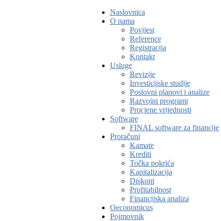
Naslovnica
O nama
Povijest
Reference
Registracija
Kontakt
Usluge
Revizije
Investicijske studije
Poslovni planovi i analize
Razvojni programi
Procjene vrijednosti
Software
FINAL software za financije
Proračuni
Kamate
Krediti
Točka pokrića
Kapitalizacija
Diskont
Profitabilnost
Financijska analiza
Oeconomicus
Pojmovnik