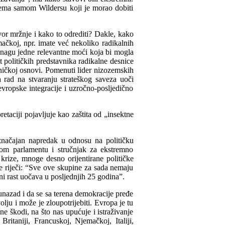
prema samom Wildersu koji je morao dobiti
ovor mržnje i kako to odrediti? Dakle, kako
ačkoj, npr. imate već nekoliko radikalnih
snagu jedne relevantne moći koja bi mogla
 političkih predstavnika radikalne desnice
dničkoj osnovi. Pomenuti lider nizozemskih
rad na stvaranju strateškog saveza uoči
evropske integracije i uzročno-posljedično
etaciji pojavljuje kao zaštita od „insektne
značajan napredak u odnosu na političku
skom parlamentu i stručnjak za ekstremno
krize, mnoge desno orijentirane političke
e riječi: “Sve ove skupine za sada nemaju
pni rast uočava u posljednjih 25 godina”.
unazad i da se sa terena demokracije pređe
lju i može je zloupotrijebiti. Evropa je tu
 ne škodi, na što nas upućuje i istraživanje
itaniji, Francuskoj, Njemačkoj, Italiji,