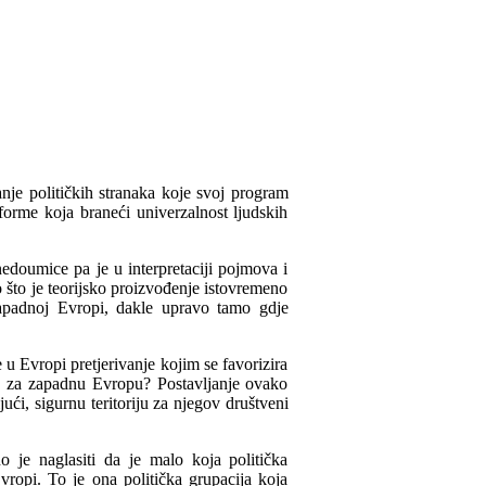
nje političkih stranaka koje svoj program
forme koja braneći univerzalnost ljudskih
 nedoumice pa je u interpretaciji pojmova i
 što je teorijsko proizvođenje istovremeno
apadnoj Evropi, dakle upravo tamo gdje
 u Evropi pretjerivanje kojim se favorizira
nje za zapadnu Evropu? Postavljanje ovako
ući, sigurnu teritoriju za njegov društveni
 je naglasiti da je malo koja politička
 Evropi. To je ona politička grupacija koja