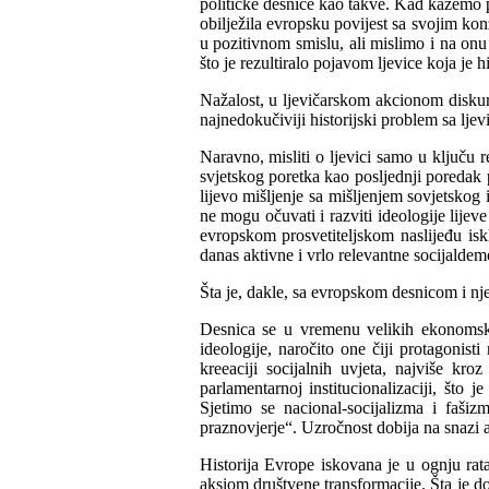
političke desnice kao takve. Kad kažemo 
obilježila evropsku povijest sa svojim kon
u pozitivnom smislu, ali mislimo i na onu
što je rezultiralo pojavom ljevice koja je h
Nažalost, u ljevičarskom akcionom diskurs
najnedokučiviji historijski problem sa lje
Naravno, misliti o ljevici samo u ključu r
svjetskog poretka kao posljednji poredak p
lijevo mišljenje sa mišljenjem sovjetskog 
ne mogu očuvati i razviti ideologije lijeve
evropskom prosvetiteljskom naslijeđu isk
danas aktivne i vrlo relevantne socijaldem
Šta je, dakle, sa evropskom desnicom i n
Desnica se u vremenu velikih ekonomskih
ideologije, naročito one čiji protagonis
kreeaciji socijalnih uvjeta, najviše kro
parlamentarnoj institucionalizaciji, što
Sjetimo se nacional-socijalizma i fašiz
praznovjerje“. Uzročnost dobija na snazi a
Historija Evrope iskovana je u ognju rat
aksiom društvene transformacije. Šta je do