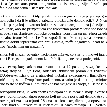
ju i nasilje, ne samo prema imigrantima iz "islamskog svijeta", već i 
ćenih od fanatičnih "islamskih radikala")
o kojoj vrijedi misliti: Gdje prestaje sloboda govora, a gdje počinje g
mokraciju i da li je njihova zabrana ugrožavanje demokracije? U Njem
atska partija koja otvoreno koketira sa nacizmom, ali nema još uvijek 
koj. Ipak, ono što primjećujem kao relevantan problem jeste sposobnost
ez obzira na drugačije političke pozadine, konstituiraju na jednoj zaje
acionalne fronte Marine Le Pen započeli su tokom mjeseca novembra 
uspije dobiti reprezentativan broj glasova, može negativno uticati na 
kroz "modernizirani rasizam".
nica želi snažan povratak nacionalne države, koja se, u njihovoj interpr
u se i Evropskom parlamentu kao frakcija koju ne treba podcijeniti.
zivu evropskog parlamenta prisutne su sa 12 posto glasova, što je 
esetog stoljeća. Glyn Ford, britanski laburistički poslanik u Evrop
EUobserver izjavio da u atmosferi globalne ekonomske i financijske 
oslaničkih mjesta u Evropskom parlamentu, a zatim je dodao i opominjuć
dničko to što se uočava njihov rast - ne baš svugdje u Evropi, ali se postu
tievropskih ideja, sa konačnom ambicijom da se točak historije okrene 
žave, odnosno socijalnog poretka koji ne mora poštovati demokratsku vo
 otvarajući vrata za trijumf fašizma i nacionalsocijalizma, pa opreznost
Ebert uradio Univerzitet u Bielefeldu, u osam zemalja EU (Velikoj Br