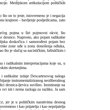
ncije. Medijskom artikulacijom političkih
 što on to jeste, istovremeno je i negacija
u krajnost – bavljenje posljedicama, zato
zećeg pojma u širi pojmovni okvir, što
ke desnice. Naprosto, ako pojam radikalne
ijska doskočica i samorođeni pojam bez
ajderske zone uđe u zonu donošenja odluka,
što je slučaj sa nacističkim, fašističkim i
na i radikalnim interpretacijama koje su, u
nskim skretanjima.
 i radikalne izdaje Descartesovog naloga
bijanje instrumentaliziranog neoliberalnog
ici desnica-ljevica suvišno. Insistiranje na
 svi isti i nema razloga za razliku. Ja sam
ce, jer je u političkim narativima desnog
tovremeno i kao prijatelja i kao neprijatelja