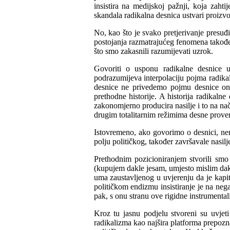
insistira na medijskoj pažnji, koja zaht
skandala radikalna desnica ustvari proizvod
No, kao što je svako pretjerivanje presuđi
postojanja razmatrajućeg fenomena takođe
što smo zakasnili razumijevati uzrok.
Govoriti o usponu radikalne desnice u
podrazumijeva interpolaciju pojma radika
desnice ne privedemo pojmu desnice on
prethodne historije. A historija radikaln
zakonomjerno producira nasilje i to na nač
drugim totalitarnim režimima desne proven
Istovremeno, ako govorimo o desnici, nemog
polju političkog, također završavale nasilj
Prethodnim pozicioniranjem stvorili smo
(kupujem dakle jesam, umjesto mislim dakl
uma zaustavljenog u uvjerenju da je kapital
političkom endizmu insistiranje je na nega
pak, s onu stranu ove rigidne instrumentali
Kroz tu jasnu podjelu stvoreni su uvjeti
radikalizma kao najšira platforma prepoznatl