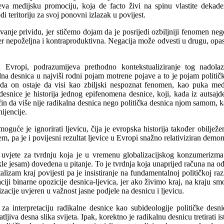
ijeva medijsku promociju, koja de facto živi na spinu vlastite dekade
i teritoriju za svoj ponovni izlazak u povijest.
vanje prividu, jer stičemo dojam da je posrijedi ozbiljniji fenomen nego
r nepoželjna i kontraproduktivna. Negacija može odvesti u drugu, opasn
 Evropi, podrazumijeva prethodno kontekstualiziranje tog nadola
lna desnica u najviši rodni pojam motrene pojave a to je pojam politič
da on ostaje da visi kao zbiljski nespoznat fenomen, kao puka med
e desnice je historija jednog epifenomena desnice, koji, kada iz auts
in da više nije radikalna desnica nego politička desnica njom samom, kao 
ijencije.
uće je ignorirati ljevicu, čija je evropska historija također obilježe
em, pa je i povijesni rezultat ljevice u Evropi snažno relativiziran demo
 uvjete za tvrdnju koja je u vremenu globalizacijskog konzumerizma
e jesam) dovedena u pitanje. To je tvrdnja koja unaprijed računa na od
izam kraj povijesti pa je insistiranje na fundamentalnoj političkoj razl
ciji binarne opozicije desnica-ljevica, jer ako živimo kraj, na kraju smo
zacije uvjeren u važnost jasne podjele na desnicu i ljevicu.
 za interpretaciju radikalne desnice kao subideologije političke desni
jiva desna slika svijeta. Ipak, korektno je radikalnu desnicu tretirati is