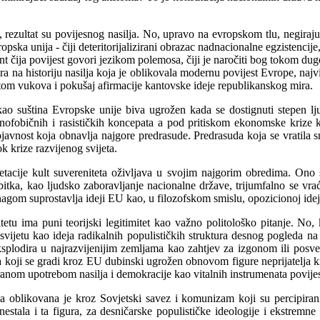
rezultat su povijesnog nasilja. No, upravo na evropskom tlu, negirajući
opska unija - čiji deteritorijalizirani obrazac nadnacionalne egzistencije
t čija povijest govori jezikom polemosa, čiji je naročiti bog tokom dugo
ra na historiju nasilja koja je oblikovala modernu povijest Evrope, naj
etom vukova i pokušaj afirmacije kantovske ideje republikanskog mira.
 kao suština Evropske unije biva ugrožen kada se dostignuti stepen l
senofobičnih i rasističkih koncepata a pod pritiskom ekonomske krize k
javnost koja obnavlja najgore predrasude. Predrasuda koja se vratila s
k krize razvijenog svijeta.
retacije kult suvereniteta oživljava u svojim najgorim obredima. Ono š
tka, kao ljudsko zaboravljanje nacionalne države, trijumfalno se vrać
gom suprostavlja ideji EU kao, u filozofskom smislu, opozicionoj idej
tetu ima puni teorijski legitimitet kao važno politološko pitanje. No
 svijetu kao ideja radikalnih populističkih struktura desnog pogleda na
eksplodira u najrazvijenijim zemljama kao zahtjev za izgonom ili pos
a koji se gradi kroz EU dubinski ugrožen obnovom figure neprijatelja kr
anom upotrebom nasilja i demokracije kao vitalnih instrumenata povij
ja oblikovana je kroz Sovjetski savez i komunizam koji su percipiran
stala i ta figura, za desničarske populističke ideologije i ekstremne 