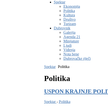
Spektar
Ekonomija
Politika
Kultura
Društvo
Turizam
Dubrovnik
Galerija
Agenda 21
Minijature
Ljudi
Viđenja
Nota bene
Dubrovačke riječi
Spektar
Politika
Politika
USPON KRAJNJE POLI
Spektar
-
Politika