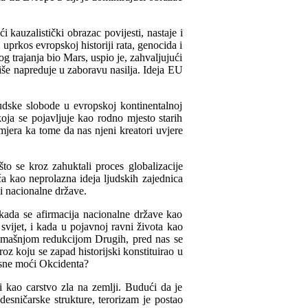
 kauzalistički obrazac povijesti, nastaje i
, uprkos evropskoj historiji rata, genocida i
g trajanja bio Mars, uspio je, zahvaljujući
više napreduje u zaboravu nasilja. Ideja EU
judske slobode u evropskoj kontinentalnoj
oja se pojavljuje kao rodno mjesto starih
mjera ka tome da nas njeni kreatori uvjere
to se kroz zahuktali proces globalizacije
a kao neprolazna ideja ljudskih zajednica
i nacionalne države.
, kada se afirmacija nacionalne države kao
 svijet, i kada u pojavnoj ravni života kao
vemašnjom redukcijom Drugih, pred nas se
oz koju se zapad historijski konstituirao u
esne moći Okcidenta?
i kao carstvo zla na zemlji. Budući da je
desničarske strukture, terorizam je postao