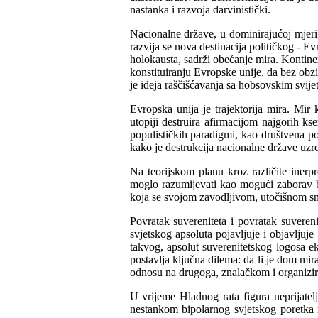
nastanka i razvoja darvinistički.
Nacionalne države, u dominirajućoj mjeri, 
razvija se nova destinacija političkog - Evr
holokausta, sadrži obećanje mira. Kontinen
konstituiranju Evropske unije, da bez obzi
je ideja raščišćavanja sa hobsovskim svij
Evropska unija je trajektorija mira. Mir
utopiji destruira afirmacijom najgorih k
populističkih paradigmi, kao društvena po
kako je destrukcija nacionalne države uzro
Na teorijskom planu kroz različite inerp
moglo razumijevati kao mogući zaborav bi
koja se svojom zavodljivom, utočišnom sna
Povratak suvereniteta i povratak suvereni
svjetskog apsoluta pojavljuje i objavljuje
takvog, apsolut suverenitetskog logosa 
postavlja ključna dilema: da li je dom mir
odnosu na drugoga, znalačkom i organizir
U vrijeme Hladnog rata figura neprijatel
nestankom bipolarnog svjetskog poretka ne