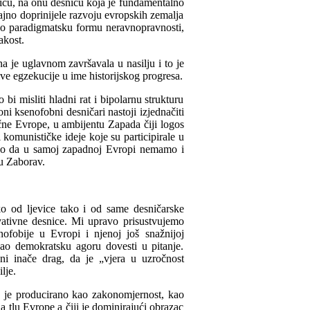
icu, na onu desnicu koja je fundamentalno
čajno doprinijele razvoju evropskih zemalja
 kao paradigmatsku formu neravnopravnosti,
akost.
a je uglavnom završavala u nasilju i to je
ive egzekucije u ime historijskog progresa.
bi misliti hladni rat i bipolarnu strukturu
ni ksenofobni desničari nastoji izjednačiti
tične Evrope, u ambijentu Zapada čiji logos
i komunističke ideje koje su participirale u
v kao da u samoj zapadnoj Evropi nemamo i
 u Zaborav.
ko od ljevice tako i od same desničarske
rvativne desnice. Mi upravo prisustvujemo
enofobije u Evropi i njenoj još snažnijoj
 kao demokratsku agoru dovesti u pitanje.
eni inače drag, da je „vjera u uzročnost
lje.
je je producirano kao zakonomjernost, kao
a tlu Evrope a čiji je dominirajući obrazac