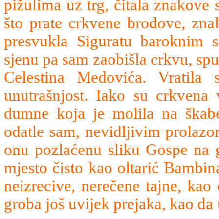
pižulima uz trg, čitala znakove 
što prate crkvene brodove, znal
presvukla Siguratu baroknim 
sjenu pa sam zaobišla crkvu, spus
Celestina Medovića. Vratila
unutrašnjost. Iako su crkvena 
dumne koja je molila na škabe
odatle sam, nevidljivim prolazom
onu pozlaćenu sliku Gospe na g
mjesto čisto kao oltarić Bambina
neizrecive, nerečene tajne, kao
groba još uvijek prejaka, kao d