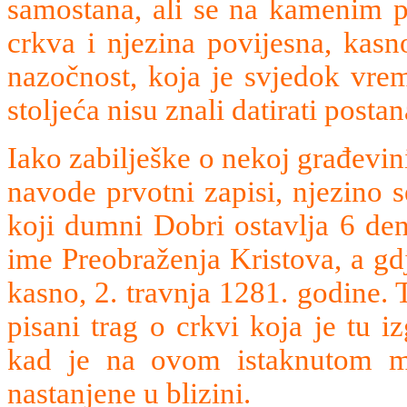
samostana, ali se na kamenim pi
crkva i njezina povijesna, kasn
nazočnost, koja je svjedok vre
stoljeća nisu znali datirati post
Iako zabilješke o nekoj građevini
navode prvotni zapisi, njezino 
koji dumni Dobri ostavlja 6 den
ime Preobraženja Kristova, a gd
kasno, 2. travnja 1281. godine. T
pisani trag o crkvi koja je tu 
kad je na ovom istaknutom mj
nastanjene u blizini.