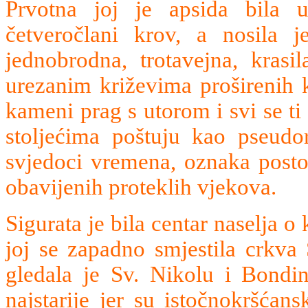
Prvotna joj je apsida bila 
četveročlani krov, a nosila j
jednobrodna, trotavejna, krasil
urezanim križevima proširenih k
kameni prag s utorom i svi se ti 
stoljećima poštuju kao pseudor
svjedoci vremena, oznaka postoj
obavijenih proteklih vjekova.
Sigurata je bila centar naselja 
joj se zapadno smjestila crkva
gledala je Sv. Nikolu i Bondin
najstarije jer su istočnokršćan