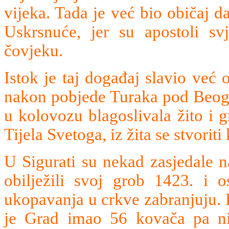
vijeka. Tada je već bio običaj da
Uskrsnuće, jer su apostoli svj
čovjeku.
Istok je taj događaj slavio već 
nakon pobjede Turaka pod Beogra
u kolovozu blagoslivala žito i 
Tijela Svetoga, iz žita se stvorit
U Sigurati su nekad zasjedale na
obilježili svoj grob 1423. i o
ukopavanja u crkve zabranjuju. 
je Grad imao 56 kovača pa ni