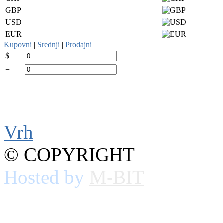
GBP
USD
EUR
Kupovni
|
Srednji
|
Prodajni
$
=
Vrh
© COPYRIGHT
Hosted by
M-BIT