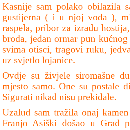
Kasnije sam polako obilazila 
gustijerna ( i u njoj voda ), m
raspela, pribor za izradu hostija
broda, jedan ormar pun kućnog p
svima otisci, tragovi ruku, jed
uz svjetlo lojanice.
Ovdje su živjele siromašne dum
mjesto samo. One su postale di
Sigurati nikad nisu prekidale.
Uzalud sam tražila onaj kamen 
Franjo Asiški došao u Grad pr