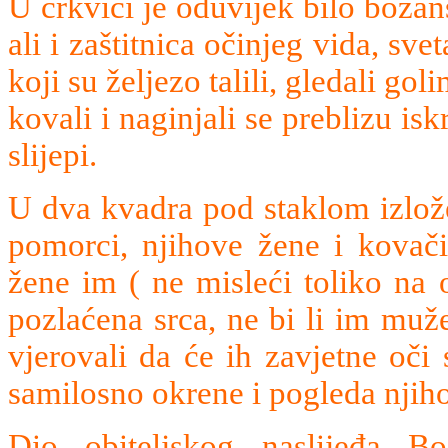
U crkvici je oduvijek bilo božan
ali i zaštitnica očinjeg vida, sv
koji su željezo talili, gledali g
kovali i naginjali se preblizu is
slijepi.
U dva kvadra pod staklom izlože
pomorci, njihove žene i kovači
žene im ( ne misleći toliko na 
pozlaćena srca, ne bi li im muže
vjerovali da će ih zavjetne oči
samilosno okrene i pogleda njiho
Dio obiteljskog naslijeđa Bo