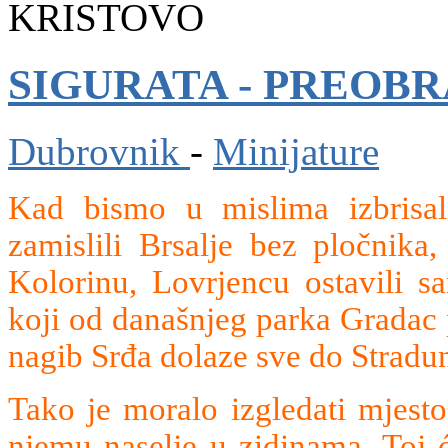
KRISTOVO
SIGURATA - PREOB
Dubrovnik
-
Minijature
Kad bismo u mislima izbrisal
zamislili Brsalje bez pločnika
Kolorinu, Lovrjencu ostavili s
koji od današnjeg parka Gradac 
nagib Srđa dolaze sve do Stradu
Tako je moralo izgledati mjesto
njemu naselje u zidinama. Toj ć