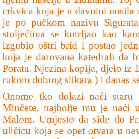
crkvica koja je u davnini nosila
je po pučkom nazivu Sigurata.
stoljećima se kotrljao kao k
izgubio oštri brid i postao jed
koja je darovana katedrali da b
Porata. Njezina kopija, djelo iz 
rukom dobrog slikara ) i danas se
Onome tko dolazi naći staru c
Minčete, najbolje mu je naći ul
Malom. Umjesto da siđe do Prij
uličicu koja se opet otvara u n