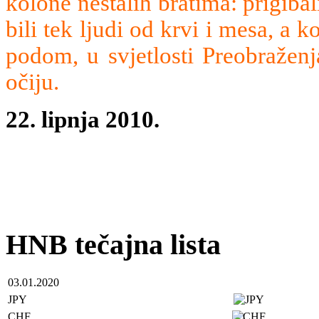
kolone nestalih bratima: prigibali
bili tek ljudi od krvi i mesa, a
podom, u svjetlosti Preobraženj
očiju.
22. lipnja 2010.
HNB tečajna lista
03.01.2020
JPY
CHF