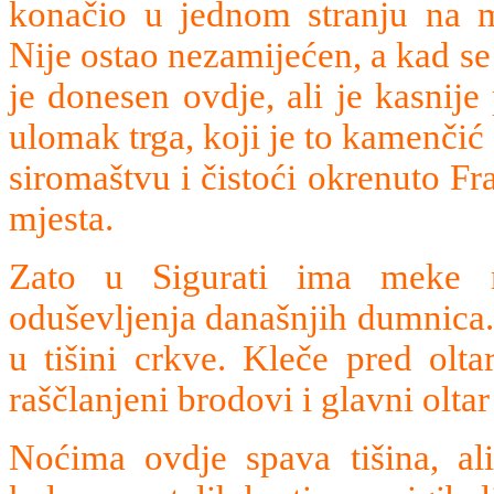
konačio u jednom stranju na m
Nije ostao nezamijećen, a kad s
je donesen ovdje, ali je kasnije
ulomak trga, koji je to kamenčić
siromaštvu i čistoći okrenuto F
mjesta.
Zato u Sigurati ima meke n
oduševljenja današnjih dumnica
u tišini crkve. Kleče pred olt
raščlanjeni brodovi i glavni olta
Noćima ovdje spava tišina, a