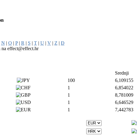
on
|
N
|
O
|
P
|
R
|
S
|
T
|
U
|
V
|
Z
|
Đ
m na effect@effect.hr
Srednji
100
6,109155
1
6,854022
1
8,781009
1
6,646529
1
7,442783