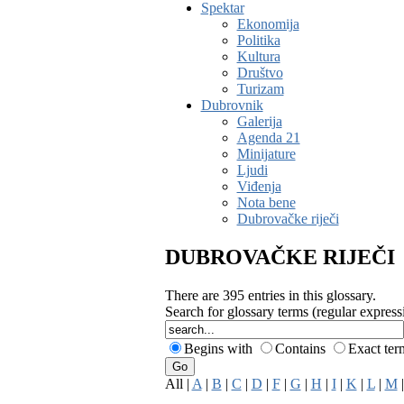
Spektar
Ekonomija
Politika
Kultura
Društvo
Turizam
Dubrovnik
Galerija
Agenda 21
Minijature
Ljudi
Viđenja
Nota bene
Dubrovačke riječi
DUBROVAČKE RIJEČI
There are 395 entries in this glossary.
Search for glossary terms (regular expres
Begins with
Contains
Exact te
All |
A
|
B
|
C
|
D
|
F
|
G
|
H
|
I
|
K
|
L
|
M