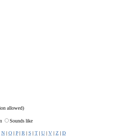
sion allowed)
rm
Sounds like
|
N
|
O
|
P
|
R
|
S
|
T
|
U
|
V
|
Z
|
Đ