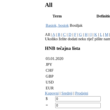
All
Term
Definiti
Basiok, bosiok
Bosiljak
All |
A
|
B
|
C
|
D
|
F
|
G
|
H
|
I
|
K
|
L
|
M
Ukoliko želite dodati neku riječ pišite na
HNB tečajna lista
03.01.2020
JPY
CHF
GBP
USD
EUR
Kupovni
|
Srednji
|
Prodajni
$
=