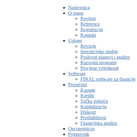
Naslovnica
O nama
Povijest
Reference
Registracija
Kontakt
Usluge
Revizije
Investicijske studije
Poslovni planovi i analize
Razvojni programi
Procjene vrijednosti
Software
FINAL software za financije
Proračuni
Kamate
Krediti
Točka pokrića
Kapitalizacija
Diskont
Profitabilnost
Financijska analiza
Oeconomicus
Pojmovnik