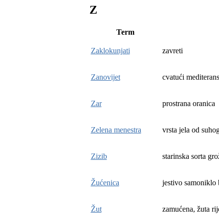
Z
Term
Zaklokunjati
zavreti
Zanovijet
cvatući mediteran
Zar
prostrana oranica
Zelena menestra
vrsta jela od suho
Zizib
starinska sorta gro
Žućenica
jestivo samoniklo 
Žut
zamućena, žuta ri