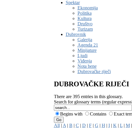
Spektar
Ekonomija
Politika
Kultura
Društvo
Turizam
Dubrovnik
Galerija
Agenda 21
Minijature
Ljudi
Viđenja
Nota bene
Dubrovačke riječi
DUBROVAČKE RIJEČI
There are 395 entries in this glossary.
Search for glossary terms (regular expres
Begins with
Contains
Exact te
All
|
A
|
B
|
C
|
D
|
F
|
G
|
H
|
I
|
K
|
L
|
M