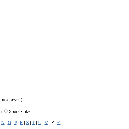
sion allowed)
rm
Sounds like
|
N
|
O
|
P
|
R
|
S
|
T
|
U
|
V
| Z |
Đ