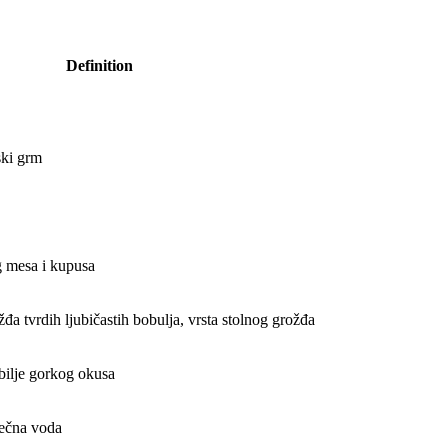
Definition
ski grm
g mesa i kupusa
žđa tvrdih ljubičastih bobulja, vrsta stolnog grožđa
bilje gorkog okusa
ječna voda