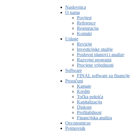
Naslovnica
O nama
Povijest
Reference
Registracija
Kontakt
Usluge
Revizije
Investicijske studije
Poslovni planovi i analize
Razvojni programi
Procjene vrijednosti
Software
FINAL software za financije
Proračuni
Kamate
Krediti
Točka pokrića
Kapitalizacija
Diskont
Profitabilnost
Financijska analiza
Oeconomicus
Pojmovnik