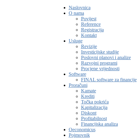
Naslovnica
O nama
Povijest
Reference
Registracija
Kontakt
Usluge
Revizije
Investicijske studije
Poslovni planovi i analize
Razvojni programi
Procjene vrijednosti
Software
FINAL software za financije
Proračuni
Kamate
Krediti
Točka pokrića
Kapitalizacija
Diskont
Profitabilnost
Financijska analiza
Oeconomicus
Pojmovnik