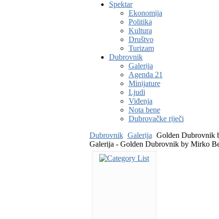
Spektar
Ekonomija
Politika
Kultura
Društvo
Turizam
Dubrovnik
Galerija
Agenda 21
Minijature
Ljudi
Viđenja
Nota bene
Dubrovačke riječi
Dubrovnik
Galerija
Golden Dubrovnik 
Galerija - Golden Dubrovnik by Mirko B