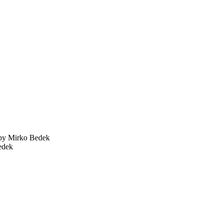
by Mirko Bedek
edek