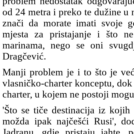
problem nedostatak odgovarajuć
od 24 metra i preko te dužine u
znači da morate imati svoje g
mjesta za pristajanje i što n
marinama, nego se oni svugd
Dragčević.
Manji problem je i to što je v
vlasničko-charter konceptu, dok je
charter, u kojem ne postoji mogu
'Što se tiče destinacija iz koji
možda ipak najčešći Rusi', do
Jadranu, gdje pristaju jahte, p