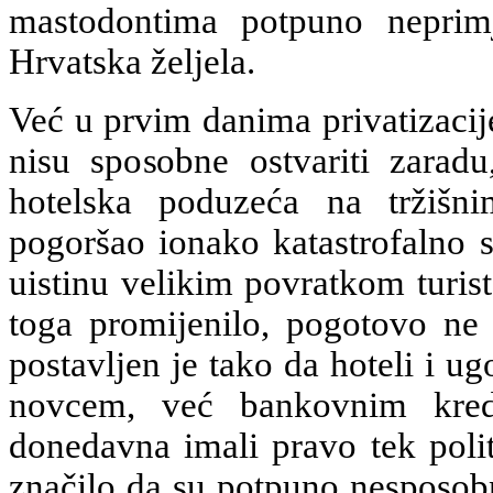
mastodontima potpuno neprimj
Hrvatska željela.
Već u prvim danima privatizacij
nisu sposobne ostvariti zaradu
hotelska poduzeća na tržišn
pogoršao ionako katastrofalno s
uistinu velikim povratkom turis
toga promijenilo, pogotovo ne n
postavljen je tako da hoteli i ug
novcem, već bankovnim kred
donedavna imali pravo tek polit
značilo da su potpuno nesposobni