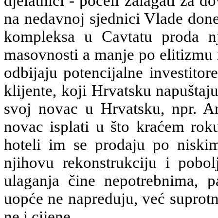
djelatnici - počeli zalagati za d
na nedavnoj sjednici Vlade done
kompleksa u Cavtatu proda nj
masovnosti a manje po elitizmu 
odbijaju potencijalne investitore 
klijente, koji Hrvatsku napuštaj
svoj novac u Hrvatsku, npr. A
novac isplati u što kraćem roku
hoteli im se prodaju po niski
njihovu rekonstrukciju i pobol
ulaganja čine nepotrebnima, p
uopće ne napreduju, već suprotno
ne i cijene.