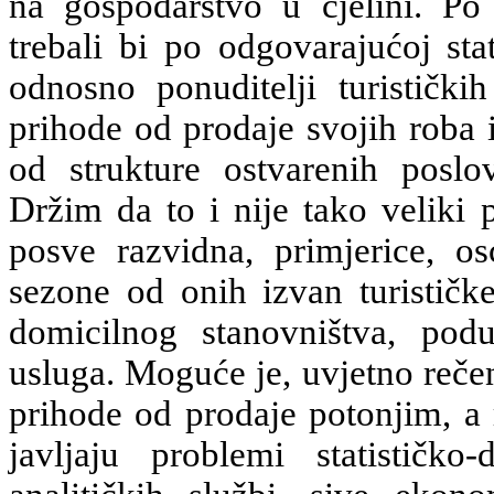
na gospodarstvo u cjelini. Po 
trebali bi po odgovarajućoj stat
odnosno ponuditelji turistički
prihode od prodaje svojih roba i
od strukture ostvarenih posl
Držim da to i nije tako veliki 
posve razvidna, primjerice, osc
sezone od onih izvan turističk
domicilnog stanovništva, podu
usluga. Moguće je, uvjetno reče
prihode od prodaje potonjim, a r
javljaju problemi statističko