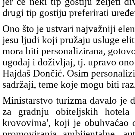
jer će neki tip gostiju željeti 
drugi tip gostiju preferirati uređe
Ono što je ustvari najvažniji ele
jesu ljudi koji pružaju usluge el
mora biti personalizirana, gotovo
ugođaj i doživljaj, tj. upravo ono
Hajdaš Dončić. Osim personalizir
sadržaji, teme koje mogu biti raz
Ministarstvo turizma davalo je 
za gradnju obiteljskih hotela
krovovima', koji je obuhvaćao 
promoviranja ambijentalne, aut