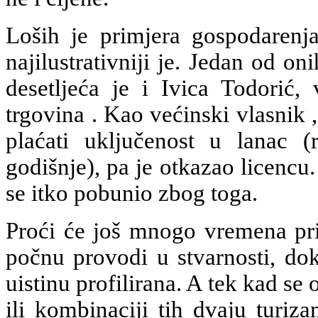
Loših je primjera gospodarenja
najilustrativniji je. Jedan od on
desetljeća je i Ivica Todorić,
trgovina . Kao većinski vlasnik 
plaćati uključenost u lanac 
godišnje), pa je otkazao licenc
se itko pobunio zbog toga.
Proći će još mnogo vremena prij
počnu provodi u stvarnosti, dok
uistinu profilirana. A tek kad s
ili kombinaciji tih dvaju turiz