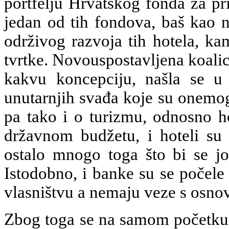
portfelju Hrvatskog fonda za pr
jedan od tih fondova, baš kao n
održivog razvoja tih hotela, ka
tvrtke. Novouspostavljena koalici
kakvu koncepciju, našla se u s
unutarnjih svađa koje su onemo
pa tako i o turizmu, odnosno h
državnom budžetu, i hoteli su
ostalo mnogo toga što bi se jo
Istodobno, i banke su se počele 
vlasništvu a nemaju veze s osno
Zbog toga se na samom početku o