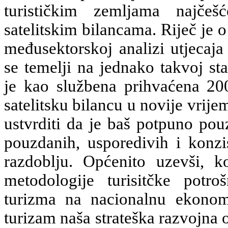
turističkim zemljama najčeš
satelitskim bilancama. Riječ je o
međusektorskoj analizi utjecaj
se temelji na jednako takvoj st
je kao službena prihvaćena 20
satelitsku bilancu u novije vrije
ustvrditi da je baš potpuno pou
pouzdanih, usporedivih i konzis
razdoblju. Općenito uzevši, 
metodologije turisitčke potr
turizma na nacionalnu ekonom
turizam naša strateška razvojna od