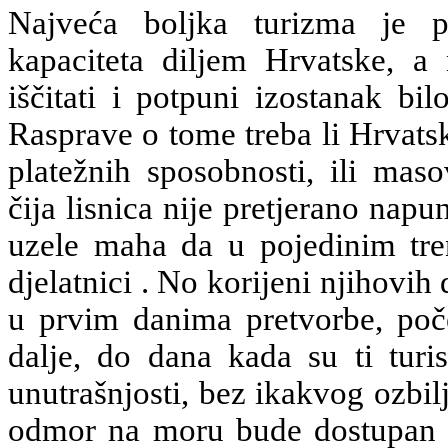
Najveća boljka turizma je pri
kapaciteta diljem Hrvatske, a
iščitati i potpuni izostanak bi
Rasprave o tome treba li Hrvatsk
platežnih sposobnosti, ili mas
čija lisnica nije pretjerano nap
uzele maha da u pojedinim tren
djelatnici . No korijeni njihovih
u prvim danima pretvorbe, poče
dalje, do dana kada su ti turis
unutrašnjosti, bez ikakvog ozbil
odmor na moru bude dostupan sv