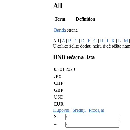
All
Term
Definition
Banda
strana
All |
A
|
B
|
C
|
D
|
F
|
G
|
H
|
I
|
K
|
L
|
M
Ukoliko želite dodati neku riječ pišite na
HNB tečajna lista
03.01.2020
JPY
CHF
GBP
USD
EUR
Kupovni
|
Srednji
|
Prodajni
$
=