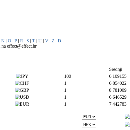
|
N
|
O
|
P
|
R
|
S
|
T
|
U
|
V
|
Z
|
Đ
m na effect@effect.hr
Srednji
100
6,109155
1
6,854022
1
8,781009
1
6,646529
1
7,442783