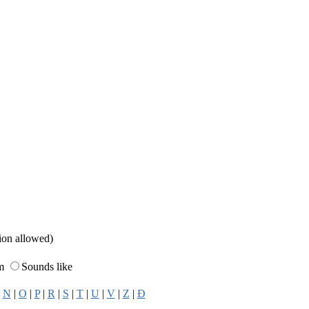
sion allowed)
rm
Sounds like
|
N
|
O
|
P
|
R
|
S
|
T
|
U
|
V
|
Z
|
Đ