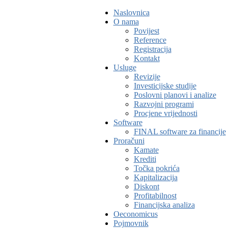
Naslovnica
O nama
Povijest
Reference
Registracija
Kontakt
Usluge
Revizije
Investicijske studije
Poslovni planovi i analize
Razvojni programi
Procjene vrijednosti
Software
FINAL software za financije
Proračuni
Kamate
Krediti
Točka pokrića
Kapitalizacija
Diskont
Profitabilnost
Financijska analiza
Oeconomicus
Pojmovnik