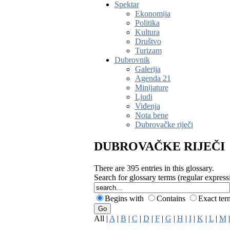
Spektar
Ekonomija
Politika
Kultura
Društvo
Turizam
Dubrovnik
Galerija
Agenda 21
Minijature
Ljudi
Viđenja
Nota bene
Dubrovačke riječi
DUBROVAČKE RIJEČI
There are 395 entries in this glossary.
Search for glossary terms (regular expres
Begins with
Contains
Exact te
All |
A
|
B
|
C
|
D
|
F
|
G
|
H
|
I
|
K
|
L
|
M