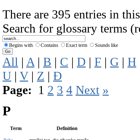
There are 395 entries in this
Search for glossary terms (
Begins with
Contains
Exact term
Sounds like
All
|
A
|
B
|
C
|
D
|
F
|
G
|
H
U
|
V
|
Z
|
Đ
Page:
1
2
3
4
Next
»
P
Term
Definition