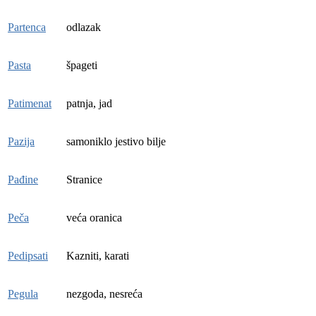
Partenca
odlazak
Pasta
špageti
Patimenat
patnja, jad
Pazija
samoniklo jestivo bilje
Pađine
Stranice
Peča
veća oranica
Pedipsati
Kazniti, karati
Pegula
nezgoda, nesreća