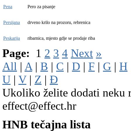
Pena
Pero za pisanje
Persijana
drveno krilo na prozoru, rebrenica
Peskarija
ribarnica, mjesto gdje se prodaje riba
Page:
1
2
3
4
Next
»
All
|
A
|
B
|
C
|
D
|
F
|
G
|
H
U
|
V
|
Z
|
Đ
Ukoliko želite dodati neku r
effect@effect.hr
HNB tečajna lista