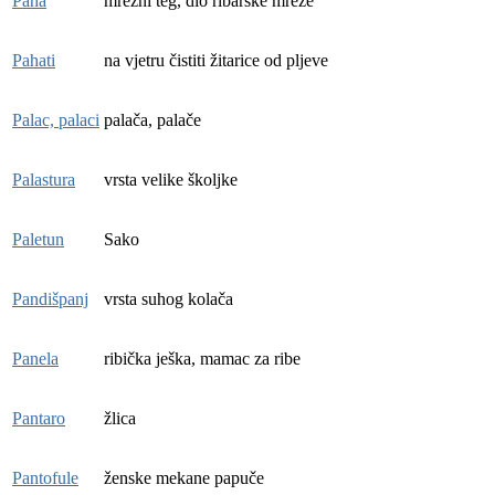
Paha
mrežni teg, dio ribarske mreže
Pahati
na vjetru čistiti žitarice od pljeve
Palac, palaci
palača, palače
Palastura
vrsta velike školjke
Paletun
Sako
Pandišpanj
vrsta suhog kolača
Panela
ribička ješka, mamac za ribe
Pantaro
žlica
Pantofule
ženske mekane papuče