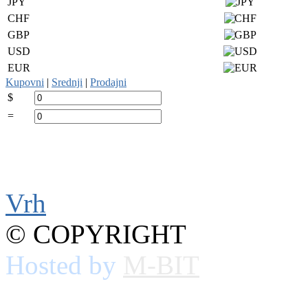
JPY
CHF
GBP
USD
EUR
Kupovni
|
Srednji
|
Prodajni
$
=
Vrh
© COPYRIGHT
Hosted by
M-BIT