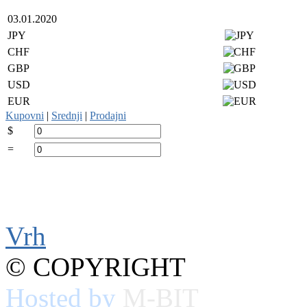
03.01.2020
JPY
CHF
GBP
USD
EUR
Kupovni
|
Srednji
|
Prodajni
$
=
Vrh
© COPYRIGHT
Hosted by
M-BIT