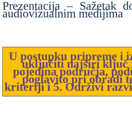
Prezentacija – Sažetak 
audiovizualnim medijima
U postupku pripreme i 
uključiti najširi klju
pojedina područja, pod
poglavito pri obradi 
kriteriji i 5. Održivi ra