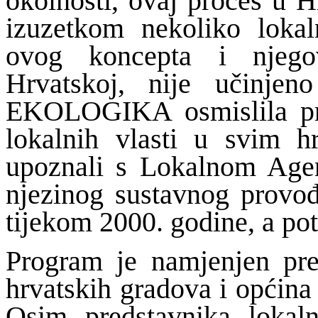
okolnosti, ovaj proces u 
izuzetkom nekoliko lokaln
ovog koncepta i njego
Hrvatskoj, nije učinje
EKOLOGIKA osmislila pro
lokalnih vlasti u svim 
upoznali s Lokalnom Age
njezinog sustavnog provo
tijekom 2000. godine, a p
Program je namjenjen pred
hrvatskih gradova i općina
Osim predstavnika lokalni