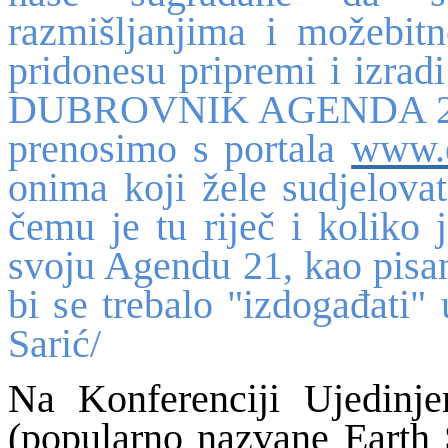
razmišljanjima i možebitn
pridonesu pripremi i izrad
DUBROVNIK AGENDA 21. A
prenosimo s portala
www.e
onima koji žele sudjelovat
čemu je tu riječ i koliko
svoju Agendu 21, kao pisa
bi se trebalo "izdogađati"
Sarić/
Na Konferenciji Ujedinje
(popularno nazvane Earth