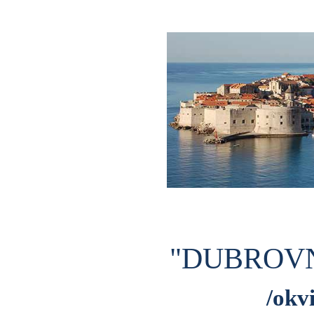
"DUBROVN
/okv