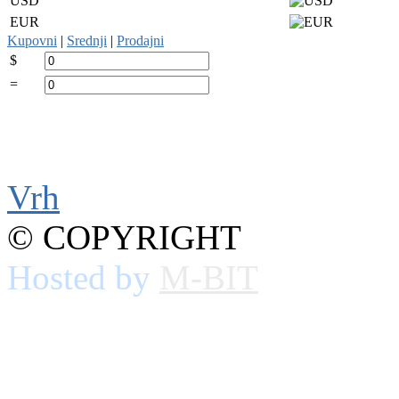
USD
EUR
Kupovni
|
Srednji
|
Prodajni
$
=
Vrh
© COPYRIGHT
Hosted by
M-BIT