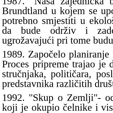
1987. "Naša zajednička b
Brundtland u kojem se upo
potrebno smjestiti u ekolo
da bude održiv i zado
ugrožavajući pri tome budu
1989. Započelo planiranje 
Proces pripreme trajao je d
stručnjaka, političara, po
predstavnika različitih dru
1992. "Skup o Zemlji"- od
koji je okupio čelnike i v