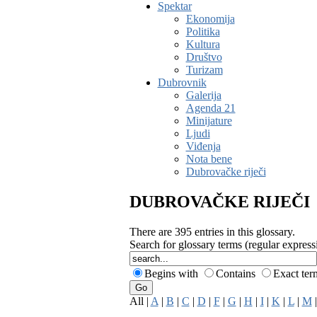
Spektar
Ekonomija
Politika
Kultura
Društvo
Turizam
Dubrovnik
Galerija
Agenda 21
Minijature
Ljudi
Viđenja
Nota bene
Dubrovačke riječi
DUBROVAČKE RIJEČI
There are 395 entries in this glossary.
Search for glossary terms (regular expres
Begins with
Contains
Exact te
All |
A
|
B
|
C
|
D
|
F
|
G
|
H
|
I
|
K
|
L
|
M