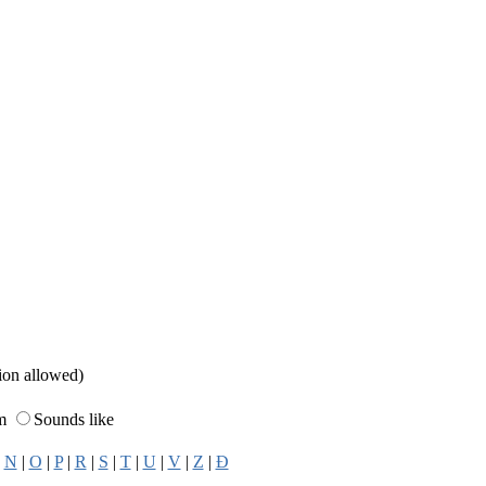
sion allowed)
rm
Sounds like
|
N
|
O
|
P
|
R
|
S
|
T
|
U
|
V
|
Z
|
Đ