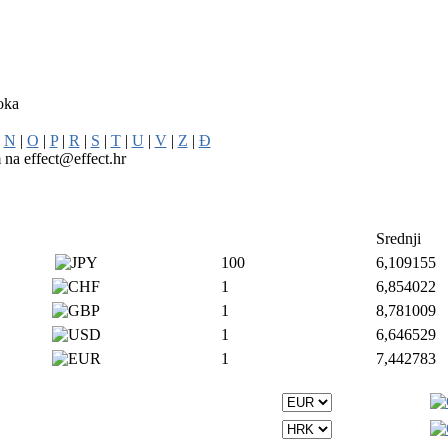
loka
|
N
|
O
|
P
|
R
|
S
|
T
|
U
|
V
|
Z
|
Đ
m na effect@effect.hr
Srednji
100
6,109155
1
6,854022
1
8,781009
1
6,646529
1
7,442783