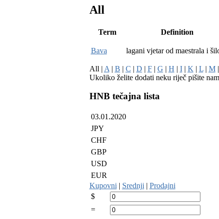
All
Term
Definition
Bava
lagani vjetar od maestrala i ši
All |
A
|
B
|
C
|
D
|
F
|
G
|
H
|
I
|
K
|
L
|
M
Ukoliko želite dodati neku riječ pišite na
HNB tečajna lista
03.01.2020
JPY
CHF
GBP
USD
EUR
Kupovni
|
Srednji
|
Prodajni
$
=