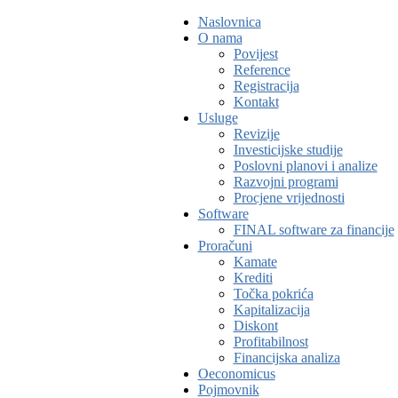
Naslovnica
O nama
Povijest
Reference
Registracija
Kontakt
Usluge
Revizije
Investicijske studije
Poslovni planovi i analize
Razvojni programi
Procjene vrijednosti
Software
FINAL software za financije
Proračuni
Kamate
Krediti
Točka pokrića
Kapitalizacija
Diskont
Profitabilnost
Financijska analiza
Oeconomicus
Pojmovnik