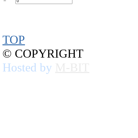
=
TOP
© COPYRIGHT
Hosted by
M-BIT