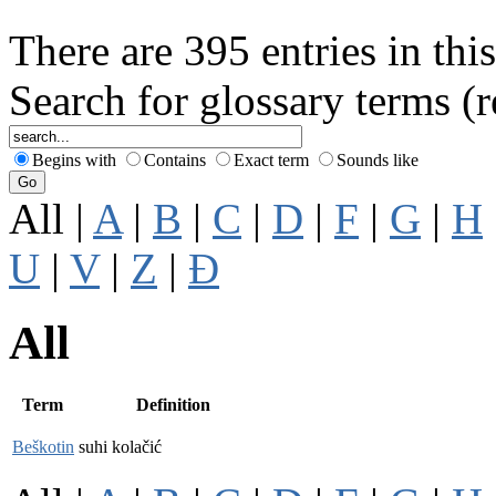
There are 395 entries in this
Search for glossary terms (
Begins with
Contains
Exact term
Sounds like
All |
A
|
B
|
C
|
D
|
F
|
G
|
H
U
|
V
|
Z
|
Đ
All
Term
Definition
Beškotin
suhi kolačić