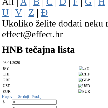
All |
A
|
B
|
C
|
D
|
F
|
G
|
H
U
|
V
|
Z
|
Đ
Ukoliko želite dodati neku r
effect@effect.hr
HNB tečajna lista
03.01.2020
JPY
CHF
GBP
USD
EUR
Kupovni
|
Srednji
|
Prodajni
$