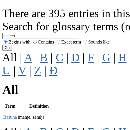
There are 395 entries in this
Search for glossary terms (
Begins with
Contains
Exact term
Sounds like
All |
A
|
B
|
C
|
D
|
F
|
G
|
H
U
|
V
|
Z
|
Đ
All
Term
Definition
Baština
imanje, zemlja