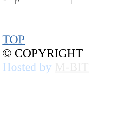
=
TOP
© COPYRIGHT
Hosted by
M-BIT