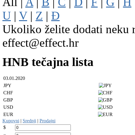
All |
A
|
B
|
C
|
D
|
F
|
G
|
H
U
|
V
|
Z
|
Đ
Ukoliko želite dodati neku r
effect@effect.hr
HNB tečajna lista
03.01.2020
JPY
CHF
GBP
USD
EUR
Kupovni
|
Srednji
|
Prodajni
$