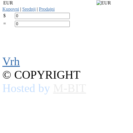
EUR
Kupovni
|
Srednji
|
Prodajni
$
=
Vrh
© COPYRIGHT
Hosted by
M-BIT